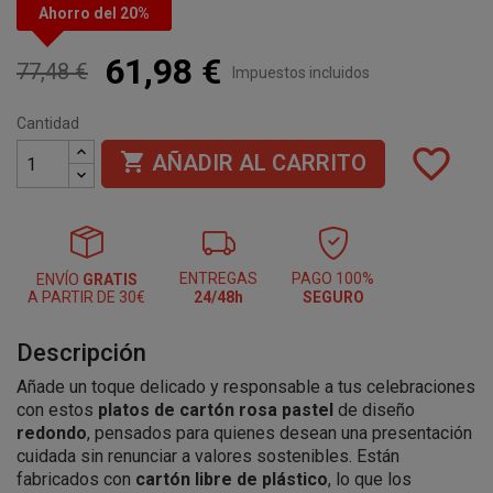
Ahorro del 20%
61,98 €
77,48 €
Impuestos incluidos
Cantidad
favorite_border

AÑADIR AL CARRITO
ENTREGAS
PAGO 100%
ENVÍO
GRATIS
A PARTIR DE 30€
24/48h
SEGURO
Descripción
Añade un toque delicado y responsable a tus celebraciones
con estos
platos de cartón rosa pastel
de diseño
redondo
, pensados para quienes desean una presentación
cuidada sin renunciar a valores sostenibles. Están
fabricados con
cartón libre de plástico
, lo que los