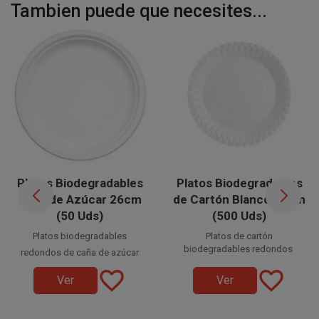
Tambien puede que necesites...
Platos Biodegradables
Platos Biodegradables
Caña de Azúcar 26cm
de Cartón Blanco 18cm
(50 Uds)
(500 Uds)
Platos biodegradables
Platos de cartón
biodegradables redondos
redondos de caña de azúcar
desechables
desechables color
favorite_border
favorite_border
Ver
Ver
de 18 cm. Fabricados en cartón
blanco de 26 cm. Fabricados en
libre de plástico, elige para tus
caña de azúcar
celebraciones y eventos
platos desechables
, elige para tus celebraciones y