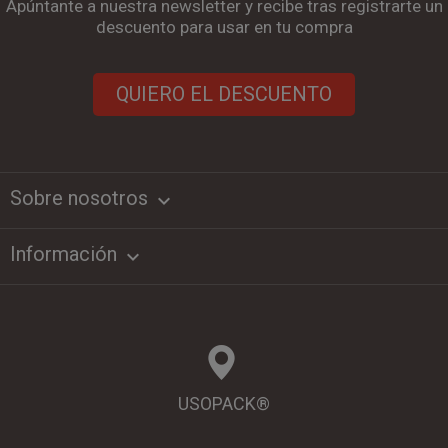
Apúntante a nuestra newsletter y recibe tras registrarte un
descuento para usar en tu compra
QUIERO EL DESCUENTO
Sobre nosotros
keyboard_arrow_down
Información

USOPACK®