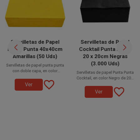
Servilletas de Papel
Servilletas de Papel
Punta Punta 40x40cm
Cocktail Punta Punta
Amarillas (50 Uds)
20 x 20cm Negras
(3.000 Uds)
Servilletas de papel punta punta
con doble capa, en color
Servilletas de papel Punta Punta
Amarillas 40 x 40 cm (20 x 20 cm
Disponible a la venta en
Cocktail, en color Negro de 20 x
favorite_border
plegadas). Ideales para
paquetes de 50 unidades.
20 cm (10 x 10 cm plegadas).
Ver
Disponible a la venta en cajas
Hostelería, Degustaciones,
favorite_border
Ideales para Degustaciones,
de 3.000 unidades, distribuidas
Ver
Catering, Fiestas, Restaurantes
Catering, Fiestas, Restaurantes,
en 30 paquetes de 100
y Eventos. Prácticas, suaves e
Hostelería y Eventos. Prácticas,
unidades.
higiénicas.
suaves e higiénicas.