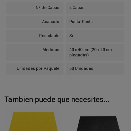
Nº de Capas:
2 Capas
Acabado:
Punta-Punta
Reciclable:
Si
Medidas:
40 x 40 cm (20 x 20 cm
plegadas)
Unidades por Paquete:
50 Unidades
Tambien puede que necesites...