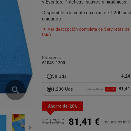
y Eventos. Prácticas, suaves e higiénicas.
Disponible a la venta en cajas de 1.200 un
unidades.
Ver descripción completa de Servilletas d
Uds)
Referencia
61045-1200
4,24
50 Uds
search
81,41
1.200 Uds
101,76 €
-20%
Ahorro del 20%
81,41 €
101,76 €
Impuestos incl
