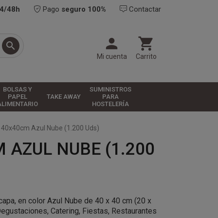
24/48h
Pago
seguro 100%
Contactar



Mi cuenta
Carrito
BOLSAS Y
SUMINISTROS
PAPEL
TAKE AWAY
PARA
ALIMENTARIO
HOSTELERÍA
a 40x40cm Azul Nube (1.200 Uds)
 AZUL NUBE (1.200
capa, en color Azul Nube de 40 x 40 cm (20 x
Degustaciones, Catering, Fiestas, Restaurantes