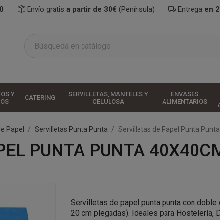
0
Envío gratis
a partir de 30€
(Península)
Entrega
en 
TOS Y
SERVILLETAS, MANTELES Y
ENVASES
CATERING
HOS
CELULOSA
ALIMENTARIOS
de Papel
Servilletas Punta Punta
Servilletas de Papel Punta Punt
PEL PUNTA PUNTA 40X40CM
Servilletas de papel punta punta con doble 
20 cm plegadas). Ideales para Hostelería, 