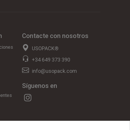
n
Contacte con nosotros
ciones
USOPACK®
+34 649 373 390
info@usopack.com
Síguenos en
uentes