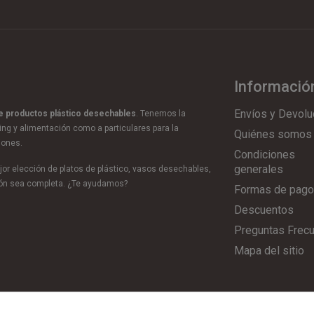
Informació
Envíos y Devolu
de productos plástico desechables
. Tenemos la
ring y alimentación como a particulares para la
Quiénes somos
iones.
Condiciones
generales
or elección de platos de plástico, vasos desechables,
ción sea completa. ¿Te ayudamos?
Formas de pago
Descuentos
Preguntas Frec
Mapa del sitio