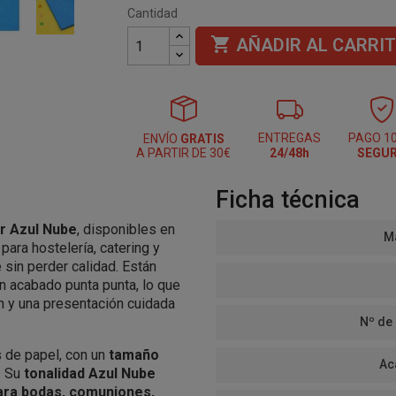
Cantidad

AÑADIR AL CARRI
ENTREGAS
PAGO 1
ENVÍO
GRATIS
A PARTIR DE 30€
24/48h
SEGU
Ficha técnica
or Azul Nube
, disponibles en
Ma
 para hostelería, catering y
sin perder calidad. Están
 acabado punta punta, lo que
n y una presentación cuidada
Nº de
 de papel, con un
tamaño
Ac
. Su
tonalidad Azul Nube
ara bodas, comuniones,