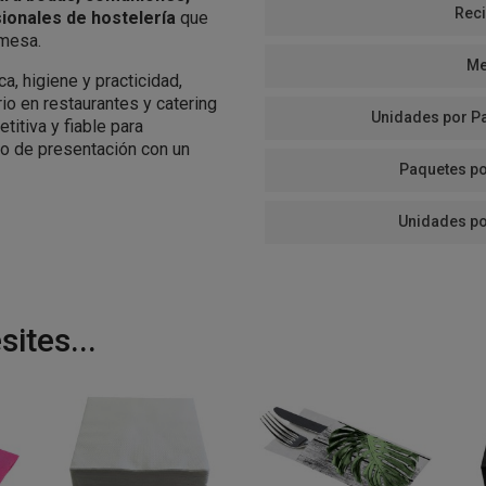
Reci
sionales de hostelería
que
 mesa.
Me
a, higiene y practicidad,
rio en restaurantes y catering
Unidades por P
itiva y fiable para
to de presentación con un
Paquetes po
Unidades po
ites...