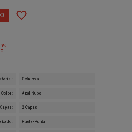
favorite_border
TO
00%
RO
terial:
Celulosa
Color:
Azul Nube
 Capas:
2 Capas
abado:
Punta-Punta