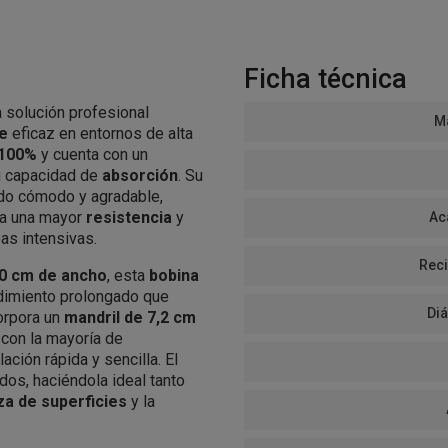
Ficha técnica
 solución profesional
Ma
e
eficaz en entornos de alta
 100%
y cuenta con un
u capacidad de
absorción
. Su
do cómodo y agradable,
a una mayor
resistencia
y
Ac
eas intensivas.
Reci
0 cm de ancho
, esta
bobina
dimiento prolongado que
Di
corpora un
mandril de 7,2 cm
 con la mayoría de
alación rápida y sencilla. El
dos, haciéndola ideal tanto
za de superficies
y la