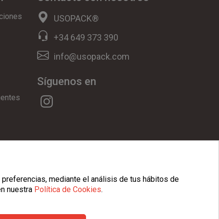
ciones
USOPACK®
+34 649 373 390
info@usopack.com
Síguenos en
uentes
ookies
|
Condiciones Generales
 preferencias, mediante el análisis de tus hábitos de
en nuestra
Política de Cookies
.