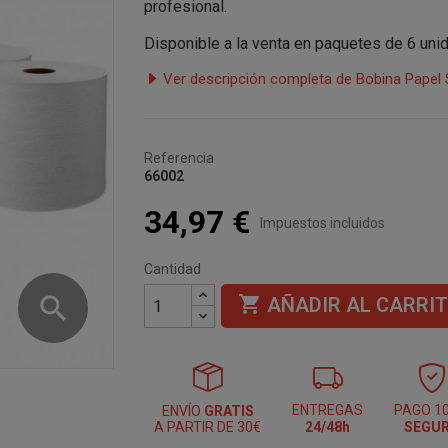
profesional.
Disponible a la venta en paquetes de 6 uni
Ver descripción completa de Bobina Papel
Referencia
66002
34,97 €
Impuestos incluidos
Cantidad
search

AÑADIR AL CARRI
ENTREGAS
PAGO 1
ENVÍO
GRATIS
A PARTIR DE 30€
24/48h
SEGU