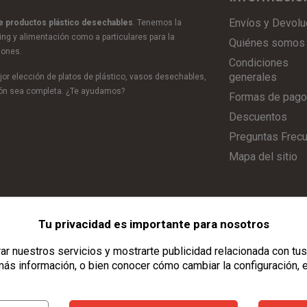
Envíos y Devolu
de productos plástico desechables
. Tenemos la
ring y alimentación como a particulares para la
Quiénes somos
iones.
Condiciones
generales
or elección de platos de plástico, vasos desechables,
ción sea completa. ¿Te ayudamos?
Formas de pago
Descuentos
Preguntas Frec
Mapa del sitio
Tu privacidad es importante para nosotros
Aviso Legal
|
Política de Privacidad
|
Política de Cookies
|
Configurar C
r nuestros servicios y mostrarte publicidad relacionada con tus
ás información, o bien conocer cómo cambiar la configuración, 