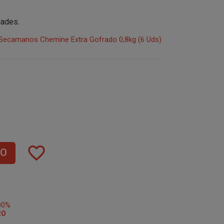
dades.
 Secamanos Chemine Extra Gofrado 0,8kg (6 Uds)
favorite_border
TO
00%
RO