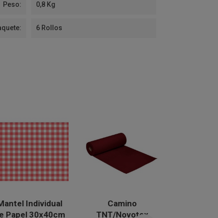
Peso:
0,8 Kg
aquete:
6 Rollos
Mantel Individual
Camino
Mantel In
e Papel 30x40cm
TNT/Novotex
Papel Ec