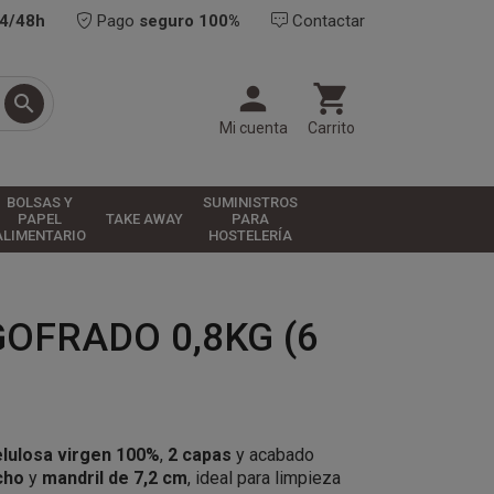
24/48h
Pago
seguro 100%
Contactar



Mi cuenta
Carrito
BOLSAS Y
SUMINISTROS
PAPEL
TAKE AWAY
PARA
ALIMENTARIO
HOSTELERÍA
OFRADO 0,8KG (6
elulosa virgen 100%
,
2 capas
y acabado
cho
y
mandril de 7,2 cm
, ideal para limpieza