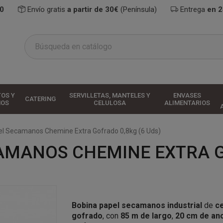
0
Envío gratis
a partir de 30€
(Península)
Entrega
en 
TOS Y
SERVILLETAS, MANTELES Y
ENVASES
CATERING
HOS
CELULOSA
ALIMENTARIOS
el Secamanos Chemine Extra Gofrado 0,8kg (6 Uds)
AMANOS CHEMINE EXTRA G
Bobina papel secamanos industrial
de
c
gofrado
, con
85 m de largo
,
20 cm de an