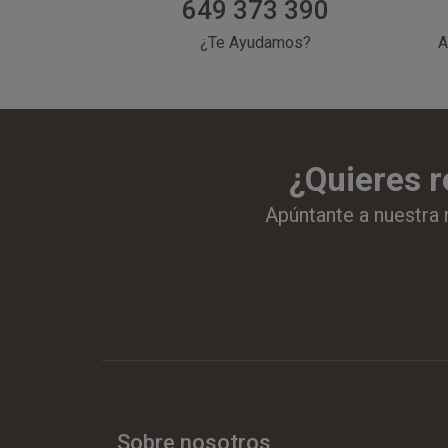
649 373 390
¿Te Ayudamos?
A
¿Quieres r
Apúntante a nuestra 
Sobre nosotros