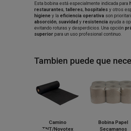
Esta bobina está especialmente indicada para
restaurantes
,
talleres
,
hospitales
y otros es
higiene
y la
eficiencia operativa
son priorita
absorción
,
suavidad
y
resistencia
ayuda a op
evitando roturas y desperdicios. Una opción
pr
superior
para un uso profesional continuo.
Tambien puede que neces
Camino
Bobina Papel
TNT/Novotex
Secamanos