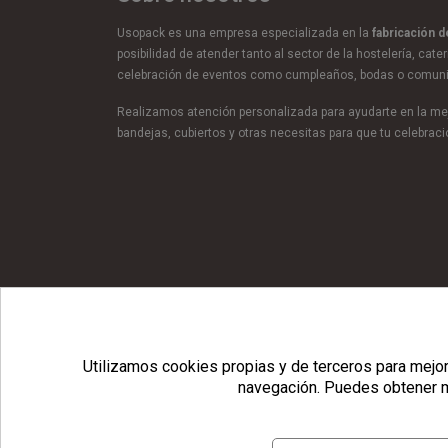
Usopack es una empresa especializada en la
fabricación 
posibilidad de atender tanto al sector de la hostelería, cate
celebración de eventos como cumpleaños, bodas o comun
Realizamos atención personalizada para ayudarte en la mej
bandejas, cubiertos y otras necesitas para que tu celebra
© Copyright 2026 Usopack® |
Utilizamos cookies propias y de terceros para mejora
navegación.
Puedes obtener m