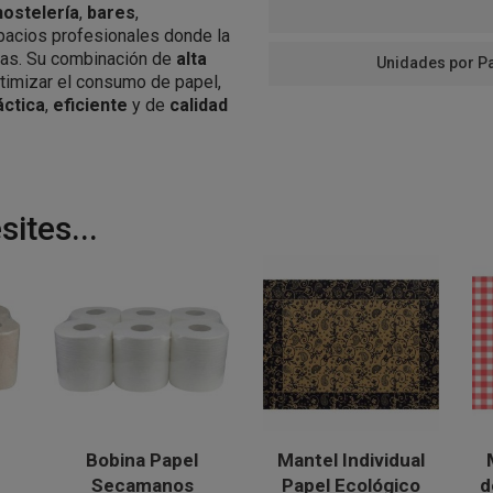
hostelería
,
bares
,
pacios profesionales donde la
rias. Su combinación de
alta
Unidades por P
timizar el consumo de papel,
áctica
,
eficiente
y de
calidad
ites...
Bobina Papel
Mantel Individual
Secamanos
Papel Ecológico
d