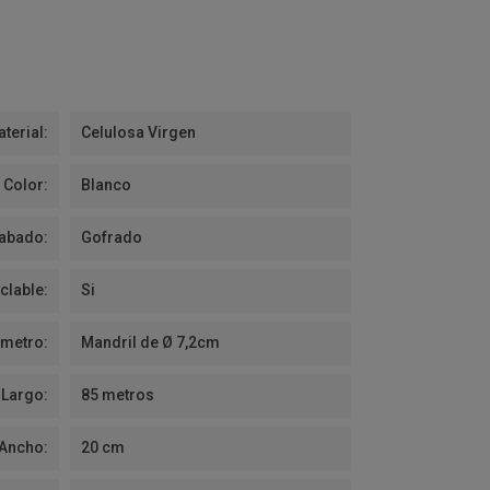
terial:
Celulosa Virgen
Color:
Blanco
abado:
Gofrado
clable:
Si
ámetro:
Mandril de Ø 7,2cm
Largo:
85 metros
Ancho:
20 cm