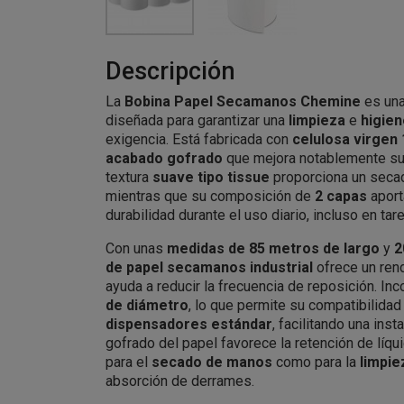
Descripción
La
Bobina Papel Secamanos Chemine
es una
diseñada para garantizar una
limpieza
e
higien
exigencia. Está fabricada con
celulosa virgen
acabado gofrado
que mejora notablemente s
textura
suave tipo tissue
proporciona un seca
mientras que su composición de
2 capas
aport
durabilidad durante el uso diario, incluso en tar
Con unas
medidas de 85 metros de largo
y
2
de papel secamanos industrial
ofrece un ren
ayuda a reducir la frecuencia de reposición. In
de diámetro
, lo que permite su compatibilidad
dispensadores estándar
, facilitando una inst
gofrado del papel favorece la retención de líqui
para el
secado de manos
como para la
limpie
absorción de derrames.