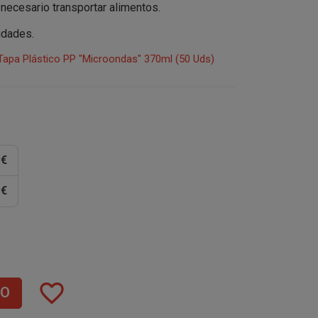
necesario transportar alimentos.
nidades.
apa Plástico PP "Microondas" 370ml (50 Uds)
 €
 €
favorite_border
TO