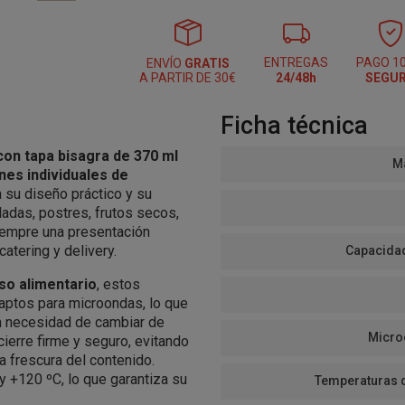
ENTREGAS
PAGO 1
ENVÍO
GRATIS
A PARTIR DE 30€
24/48h
SEGU
Ficha técnica
on tapa bisagra de 370 ml
Ma
nes individuales de
a su diseño práctico y su
adas, postres, frutos secos,
iempre una presentación
catering y delivery.
Capacidad
uso alimentario
, estos
 aptos para microondas, lo que
in necesidad de cambiar de
Micro
 cierre firme y seguro, evitando
a frescura del contenido.
 +120 ºC, lo que garantiza su
Temperaturas 