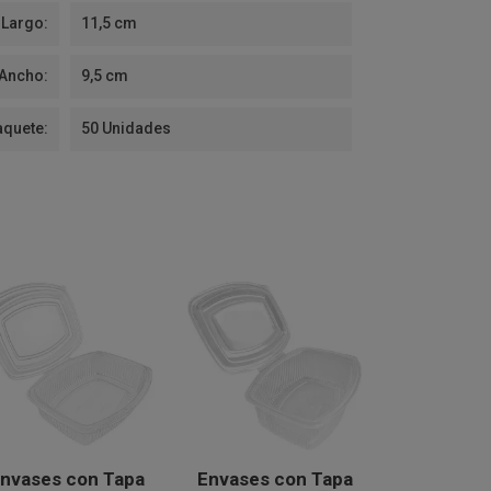
Largo:
11,5 cm
Ancho:
9,5 cm
aquete:
50 Unidades
nvases con Tapa
Envases con Tapa
Envases 