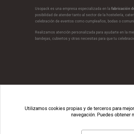
Usopack es una empresa especializada en la
fabricación 
posibilidad de atender tanto al sector de la hostelería, cate
celebración de eventos como cumpleaños, bodas o comun
Realizamos atención personalizada para ayudarte en la mej
bandejas, cubiertos y otras necesitas para que tu celebra
© Copyright 2026 Usopack® |
Utilizamos cookies propias y de terceros para mejora
navegación.
Puedes obtener m