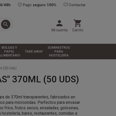
24/48h
Pago
seguro 100%
Contactar



Mi cuenta
Carrito
BOLSAS Y
SUMINISTROS
PAPEL
TAKE AWAY
PARA
ALIMENTARIO
HOSTELERÍA
l (50 Uds)
" 370ML (50 UDS)
gra de 370ml transparentes, fabricados en
tos para microondas. Perfectos para envasar
o fríos, frutos secos, ensaladas, golosinas,
 hostelería, bares, restaurantes, comidas a