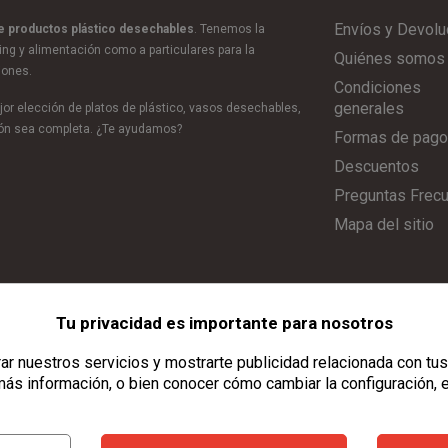
Envíos y Devolu
de productos plástico desechables
. Tenemos la
ring y alimentación como a particulares para la
Quiénes somos
iones.
Condiciones
generales
or elección de platos de plástico, vasos desechables,
ción sea completa. ¿Te ayudamos?
Formas de pago
Descuentos
Preguntas Frec
Mapa del sitio
Tu privacidad es importante para nosotros
Aviso Legal
|
Política de Privacidad
|
Política de Cookies
|
Configurar C
r nuestros servicios y mostrarte publicidad relacionada con tus
ás información, o bien conocer cómo cambiar la configuración, 