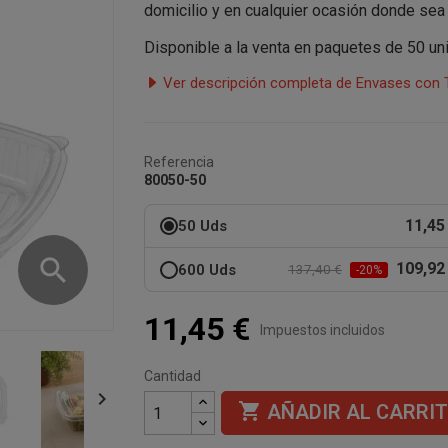
domicilio y en cualquier ocasión donde sea 
Disponible a la venta en paquetes de 50 u
Ver descripción completa de Envases con T
Referencia
80050-50
11,45
50 Uds
search
109,92
600 Uds
137,40 €
-20%
11,45 €
Impuestos incluidos
Cantidad


AÑADIR AL CARRI