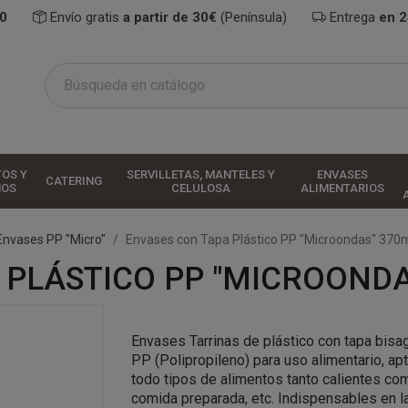
0
Envío gratis
a partir de 30€
(Península)
Entrega
en 
TOS Y
SERVILLETAS, MANTELES Y
ENVASES
CATERING
HOS
CELULOSA
ALIMENTARIOS
Envases PP "Micro"
Envases con Tapa Plástico PP "Microondas" 370m
PLÁSTICO PP "MICROONDAS
Envases Tarrinas de plástico con tapa bisa
PP
(Polipropileno)
para uso alimentario, ap
todo tipos de alimentos tanto calientes com
comida preparada, etc. Indispensables en la