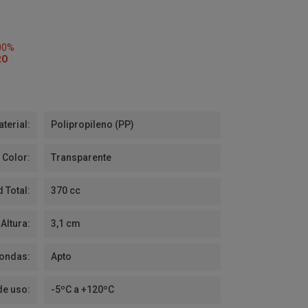
00%
RO
terial:
Polipropileno (PP)
Color:
Transparente
 Total:
370 cc
Altura:
3,1 cm
ondas:
Apto
de uso:
-5ºC a +120ºC