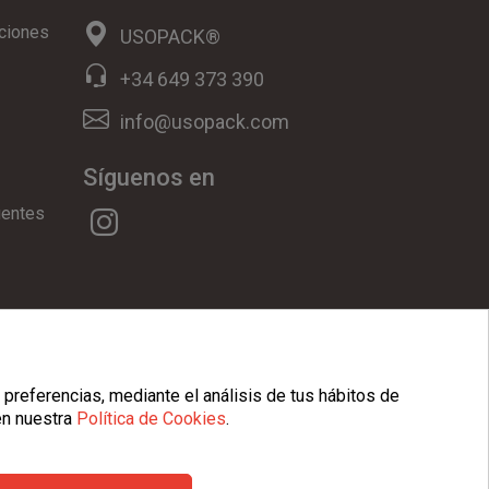
ciones
USOPACK®
+34 649 373 390
info@usopack.com
Síguenos en
uentes
ookies
|
Condiciones Generales
 preferencias, mediante el análisis de tus hábitos de
en nuestra
Política de Cookies
.