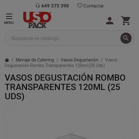
649 373 390
Contactar


MENU

Menaje de Catering
Vasos Degustación
Vasos
Degustación Rombo Transparentes 120ml (25 Uds)
VASOS DEGUSTACIÓN ROMBO
TRANSPARENTES 120ML (25
UDS)