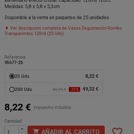
alimentario efecto cristal.
Capacidad:
120ml/120cc.
Medidas:
5,8 x 5,8 x 5,3cm
Disponible a la venta en paquetes de 25 unidades.
Ver descripción completa de Vasos Degustación Rombo
Transparentes 120ml (25 Uds)
Referencia
95677-25
8,22 €
25 Uds
49,32 €
200 Uds
65,76 €
-25%
8,22 €
Impuestos incluidos
Cantidad
favorite_border

AÑADIR AL CARRITO