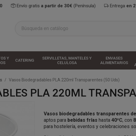
0
Envío gratis
a partir de 30€
(Península)
Entrega
en 
TOS Y
SERVILLETAS, MANTELES Y
ENVASES
CATERING
HOS
CELULOSA
ALIMENTARIOS
s
Vasos Biodegradables PLA 220ml Transparentes (50 Uds)
BLES PLA 220ML TRANSPAR
Vasos biodegradables transparentes d
aptos para
bebidas frías
hasta
40ºC
, con
8
para hostelería, eventos y celebraciones so