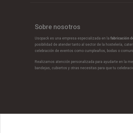
Sobre nosotros
Usopack es una empresa especializada en la
fabricación 
posibilidad de atender tanto al sector de la hostelería, cate
celebración de eventos como cumpleaños, bodas o comun
Realizamos atención personalizada para ayudarte en la mej
bandejas, cubiertos y otras necesitas para que tu celebra
© Copyright 2026 Usopack® |