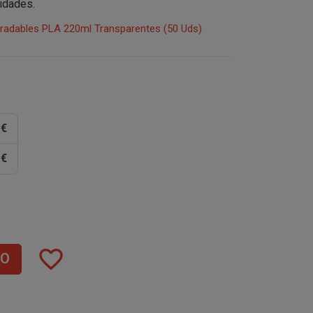
idades.
radables PLA 220ml Transparentes (50 Uds)
 €
 €
favorite_border
TO