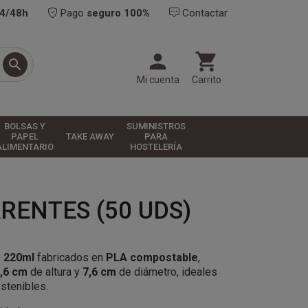
24/48h
Pago
seguro 100%
Contactar



Mi cuenta
Carrito
BOLSAS Y
SUMINISTROS
PAPEL
TAKE AWAY
PARA
ALIMENTARIO
HOSTELERÍA
ENTES (50 UDS)
e 220ml
fabricados en
PLA compostable
,
,6 cm
de altura y
7,6 cm
de diámetro, ideales
stenibles.