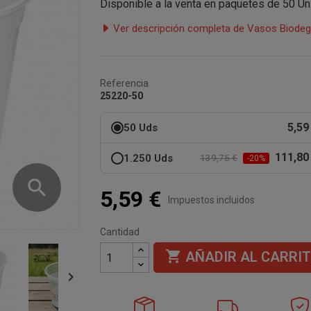
Disponible a la venta en paquetes de 50 Un
Ver descripción completa de Vasos Biodeg
Referencia
25220-50
5,59
50 Uds
111,80
1.250 Uds
139,75 €
-20%
search
5,59 €
Impuestos incluidos
Cantidad

AÑADIR AL CARRI
