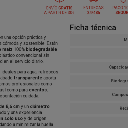
ENTREGAS
PAGO 1
ENVÍO
GRATIS
A PARTIR DE 30€
24/48h
SEGU
Ficha técnica
n una opción práctica y
Ma
 cómoda y sostenible. Están
e maíz
100%
biodegradable
 plástico convencional sin
 en el servicio diario.
Capacidad
 ideales para agua, refrescos
acabado
transparente
aporta
Biodegra
tornos profesionales como
 así como para
eventos
,
Compost
esentación cuidada.
 de 8,6 cm
y un
diámetro
Reci
odo y una experiencia
un solo uso
y de origen
ando a minimizar la huella