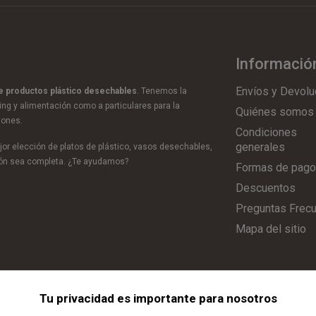
Informació
Envíos y Devolu
de productos plástico desechables
. Tenemos la
ring y alimentación como a particulares para la
Quiénes somos
iones.
Condiciones
generales
or elección de platos de plástico, vasos desechables,
ción sea completa. ¿Te ayudamos?
Formas de pago
Descuentos
Preguntas Frec
Mapa del sitio
Tu privacidad es importante para nosotros
Aviso Legal
|
Política de Privacidad
|
Política de Cookies
|
Configurar C