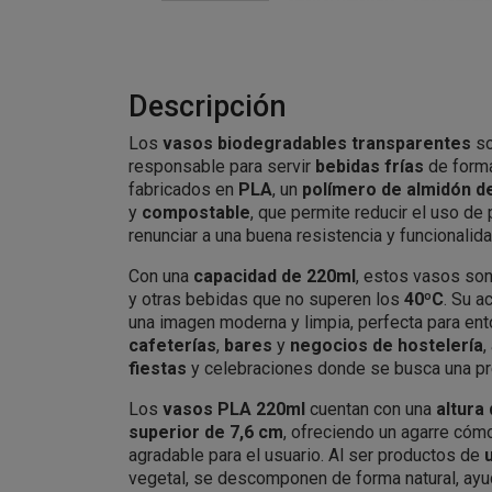
Descripción
Los
vasos biodegradables transparentes
so
responsable para servir
bebidas frías
de forma
fabricados en
PLA
, un
polímero de almidón d
y
compostable
, que permite reducir el uso de
renunciar a una buena resistencia y funcionalidad
Con una
capacidad de 220ml
, estos vasos son
y otras bebidas que no superen los
40ºC
. Su 
una imagen moderna y limpia, perfecta para en
cafeterías
,
bares
y
negocios de hostelería
,
fiestas
y celebraciones donde se busca una pr
Los
vasos PLA 220ml
cuentan con una
altura
superior de 7,6 cm
, ofreciendo un agarre cóm
agradable para el usuario. Al ser productos de
vegetal, se descomponen de forma natural, ayud