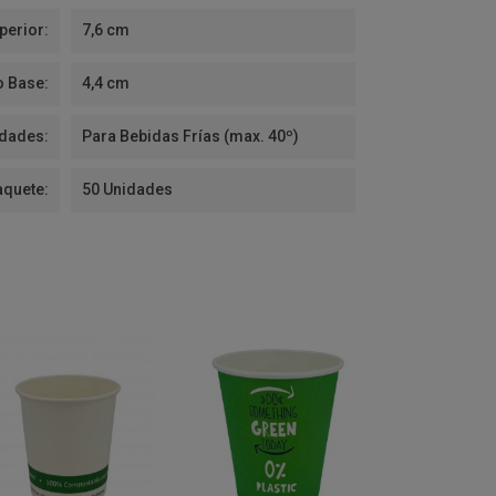
perior:
7,6 cm
o Base:
4,4 cm
idades:
Para Bebidas Frías (max. 40º)
aquete:
50 Unidades