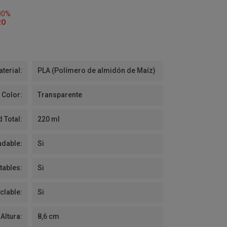
00%
RO
terial:
PLA (Polímero de almidón de Maíz)
Color:
Transparente
 Total:
220 ml
dable:
Si
ables:
Si
clable:
Si
Altura:
8,6 cm