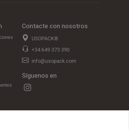
n
Contacte con nosotros
ciones
USOPACK®
+34 649 373 390
info@usopack.com
Síguenos en
uentes
ookies
|
Condiciones Generales