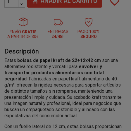
favorite_border

AÑADIR AL CARRITO
ENTREGAS
PAGO 100%
ENVÍO
GRATIS
A PARTIR DE 30€
24/48h
SEGURO
Descripción
Estas
bolsas de papel kraft de 22+12x42 cm
son una
alternativa resistente y versátil para
envolver y
transportar productos alimentarios con total
seguridad
. Fabricadas en papel kraft alimentario de 40
g/m², ofrecen la rigidez necesaria para soportar artículos
de distintos tamaños sin romperse, manteniendo una
presentación limpia y cuidada. Su acabado kraft transmite
una imagen natural y profesional, ideal para negocios que
buscan un empaquetado sostenible y alineado con las
expectativas del consumidor actual.
Con un fuelle lateral de 12 cm, estas bolsas proporcionan