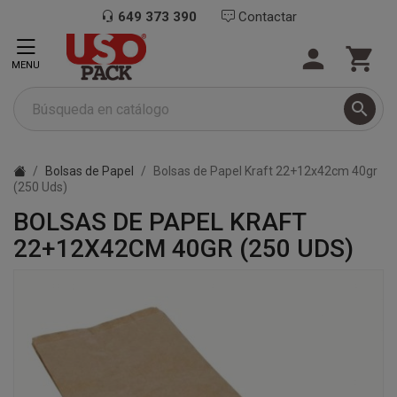
649 373 390
Contactar


MENU

Bolsas de Papel
Bolsas de Papel Kraft 22+12x42cm 40gr
(250 Uds)
BOLSAS DE PAPEL KRAFT
22+12X42CM 40GR (250 UDS)