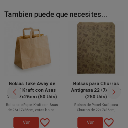
Tambien puede que necesites...
Bolsas Take Away de
Bolsas para Churros
Papel Kraft con Asas
Antigrasa 22+7x36cm
26+17x26cm (50 Uds)
(250 Uds)
Bolsas de Papel Kraft con Asas
Bolsas de Papel Kraft para
de 26+17x26cm, estas bolsas
Churros de 22+7x36cm,
ecológicas son biodegradables
Respeta el medio ambiente y la
fabricadas en papel antigrasa
favorite_border
favorite_border
naturaleza utilizando bolsas de
y están fabricadas en papel
de 35gr. Resistentes, higiénicas
Ver
Ver
kraft de 80gr. Perfectas para
papel biodegradables.
y con diseño kraft. Perfectas
Disponible a la venta en