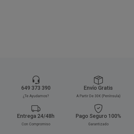
Take Away y Delivery por su
para churrerías y cafeterías.
paquetes de 50 unidades.
fondo ancho.
Pack de 250 unidades.
649 373 390
Envío Gratis
¿Te Ayudamos?
A Partir De 30€ (Península)
Entrega 24/48h
Pago Seguro 100%
Con Compromiso
Garantizado