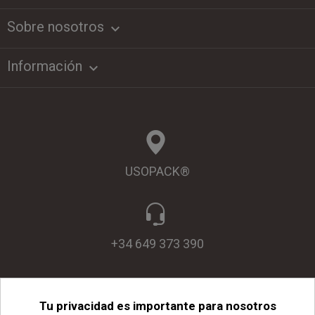
Sobre nosotros
keyboard_arrow_down
Información

USOPACK®
+34 649 373 390
Tu privacidad es importante para nosotros