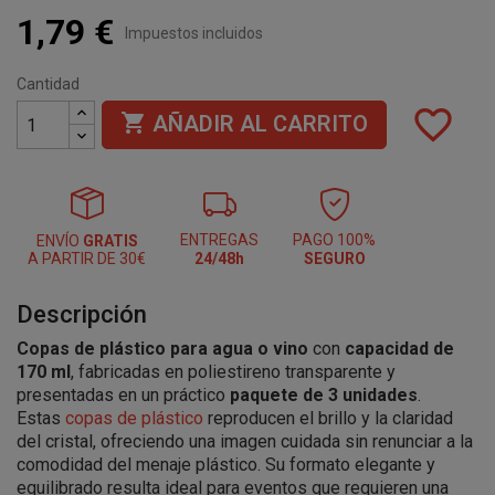
1,79 €
Impuestos incluidos
Cantidad
favorite_border

AÑADIR AL CARRITO
ENTREGAS
PAGO 100%
ENVÍO
GRATIS
A PARTIR DE 30€
24/48h
SEGURO
Descripción
Copas de plástico para agua o vino
con
capacidad de
170 ml
, fabricadas en poliestireno transparente y
presentadas en un práctico
paquete de 3 unidades
.
Estas
copas de plástico
reproducen el brillo y la claridad
del cristal, ofreciendo una imagen cuidada sin renunciar a la
comodidad del menaje plástico. Su formato elegante y
equilibrado resulta ideal para eventos que requieren una