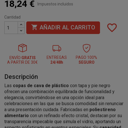
18,24 €
Impuestos incluidos
Cantidad
favorite_border

AÑADIR AL CARRITO
ENTREGAS
PAGO 100%
ENVÍO
GRATIS
A PARTIR DE 30€
24/48h
SEGURO
Descripción
Las
copas de cava de plástico
con tapa y pie negro
ofrecen una combinación equilibrada de funcionalidad y
elegancia, convirtiéndose en una opción ideal para
celebraciones en las que se busca comodidad sin renunciar
a una presentación cuidada. Fabricadas en
poliestireno
alimentario
con un refinado efecto cristal, destacan por su
transparencia impecable que simula el vidrio, aportando un
aspecto sofisticado en eventos especiales. Su
capacidad