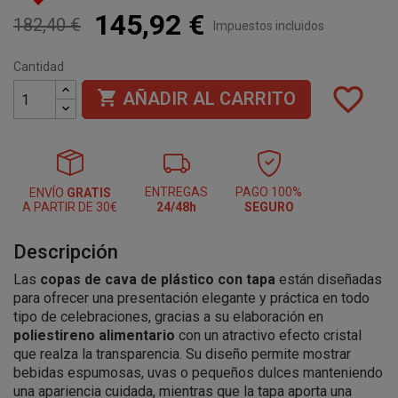
145,92 €
182,40 €
Impuestos incluidos
Cantidad
favorite_border

AÑADIR AL CARRITO
ENTREGAS
PAGO 100%
ENVÍO
GRATIS
A PARTIR DE 30€
24/48h
SEGURO
Descripción
Las
copas de cava de plástico con tapa
están diseñadas
para ofrecer una presentación elegante y práctica en todo
tipo de celebraciones, gracias a su elaboración en
poliestireno alimentario
con un atractivo efecto cristal
que realza la transparencia. Su diseño permite mostrar
bebidas espumosas, uvas o pequeños dulces manteniendo
una apariencia cuidada, mientras que la tapa aporta una