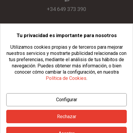
+34 649 373 390
Tu privacidad es importante para nosotros
info@usopack.com
Utilizamos cookies propias y de terceros para mejorar
nuestros servicios y mostrarte publicidad relacionada con
tus preferencias, mediante el análisis de tus hábitos de
navegación.
Puedes obtener más información, o bien
conocer cómo cambiar la configuración, en nuestra
Política de Cookies
.
© Copyright 2026 Usopack® |
Aviso Legal
|
Política de Privacidad
Configurar
|
Política de Cookies
|
Configurar Cookies
|
Condiciones Generales
Rechazar