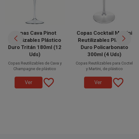
Copas Cava Pinot
Copas Cocktail Martini
Reutilizables Plástico
Reutilizables Plástico
Duro Tritán 180ml (12
Duro Policarbonato
Uds)
300ml (4 Uds)
Copas Reutilizables de Cava y
Copas Reutilizables para Coctel
Champagne de plástico
y Martini, de plástico
Tritán
favorite_border
favorite_border
Policarbonato
Ver
Ver
transparentes con capacidad
para 180ml.
transparentes con capacidad
Efecto cristal y prácticamente
para 300ml. C
irrompibles.
apacidad para 300ml. Efecto
Aptas para el lavavajillas.
cristal y prácticamente
irrompibles.
Disponible a la venta en
Aptas para el lavavajillas.
paquetes de 12 unidades.
Disponible a la venta en
paquetes de 4 unidades.