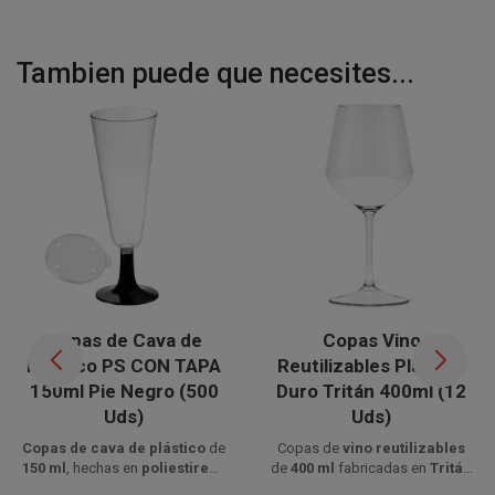
Tambien puede que necesites...
Copas de Cava de
Copas Vino
Plástico PS CON TAPA
Reutilizables Plástico
150ml Pie Negro (500
Duro Tritán 400ml (12
Uds)
Uds)
Copas de cava de plástico
de
Copas de
vino reutilizables
150 ml
, hechas en
poliestireno
de
400 ml
fabricadas en
Tritán
Disponible a la venta en cajas
alimentario
con tapa y pie
Disponible a la venta en cajas
transparente
con efecto