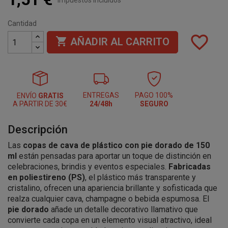
Cantidad
favorite_border

AÑADIR AL CARRITO
ENTREGAS
PAGO 100%
ENVÍO
GRATIS
A PARTIR DE 30€
24/48h
SEGURO
Descripción
Las
copas de cava de plástico con pie dorado de 150
ml
están pensadas para aportar un toque de distinción en
celebraciones, brindis y eventos especiales.
Fabricadas
en poliestireno (PS)
, el plástico más transparente y
cristalino, ofrecen una apariencia brillante y sofisticada que
realza cualquier cava, champagne o bebida espumosa. El
pie dorado
añade un detalle decorativo llamativo que
convierte cada copa en un elemento visual atractivo, ideal