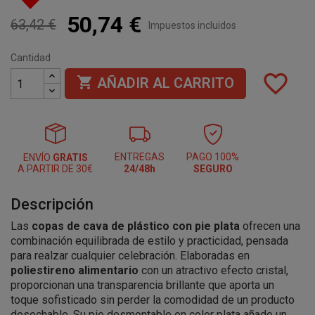
50,74 €
63,42 €
Impuestos incluidos
Cantidad
favorite_border

AÑADIR AL CARRITO
ENTREGAS
PAGO 100%
ENVÍO
GRATIS
A PARTIR DE 30€
24/48h
SEGURO
Descripción
Las
copas de cava de plástico con pie plata
ofrecen una
combinación equilibrada de estilo y practicidad, pensada
para realzar cualquier celebración. Elaboradas en
poliestireno alimentario
con un atractivo efecto cristal,
proporcionan una transparencia brillante que aporta un
toque sofisticado sin perder la comodidad de un producto
desechable. Su pie desmontable en color plata añade un