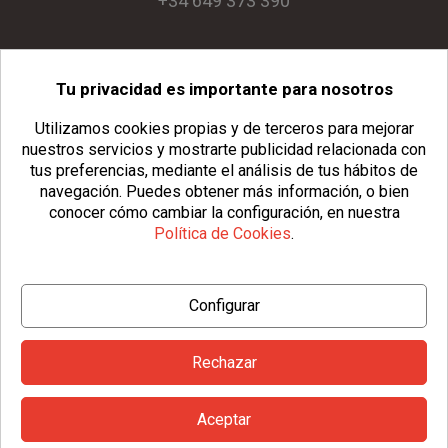
+34 649 373 390
Tu privacidad es importante para nosotros
info@usopack.com
Utilizamos cookies propias y de terceros para mejorar
nuestros servicios y mostrarte publicidad relacionada con
tus preferencias, mediante el análisis de tus hábitos de
navegación.
Puedes obtener más información, o bien
conocer cómo cambiar la configuración, en nuestra
Política de Cookies
.
© Copyright 2026 Usopack® |
Aviso Legal
|
Política de Privacidad
Configurar
|
Política de Cookies
|
Configurar Cookies
|
Condiciones Generales
Rechazar
Aceptar