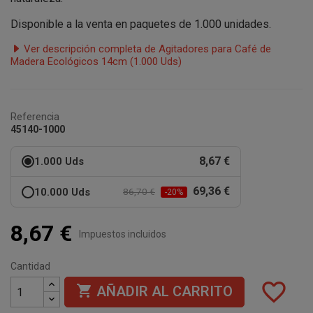
Disponible a la venta en paquetes de 1.000 unidades.
Ver descripción completa de Agitadores para Café de
Madera Ecológicos 14cm (1.000 Uds)
Referencia
45140-1000
8,67 €
1.000 Uds
69,36 €
10.000 Uds
86,70 €
-20%
8,67 €
Impuestos incluidos
Cantidad
favorite_border

AÑADIR AL CARRITO