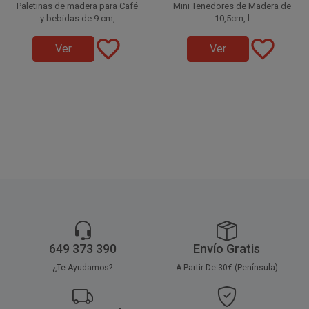
Paletinas de madera para Café
Mini Tenedores de Madera de
y bebidas de 9 cm,
10,5cm, l
a mejor elección para disfrutar
favorite_border
favorite_border
la mejor
de tus mini tenedores
Ver
Ver
elección ecológica para
desechables ecológicos,
Disponible a la venta en
disfrutar de tus cafés,
respetando el medio ambiente y
paquetes de 100 unidades.
respetando el medio ambiente
infusiones y bebidas
la naturaleza.
y la naturaleza.
Disponible a la venta en
paquetes de 100 unidades.
649 373 390
Envío Gratis
¿Te Ayudamos?
A Partir De 30€ (Península)