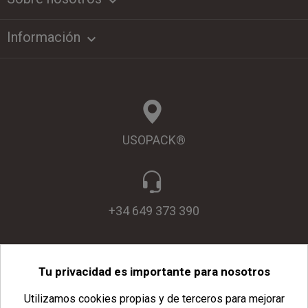
keyboard_arrow_down
Información

USOPACK®
+34 649 373 390
Tu privacidad es importante para nosotros
info@usopack.com
Utilizamos cookies propias y de terceros para mejorar