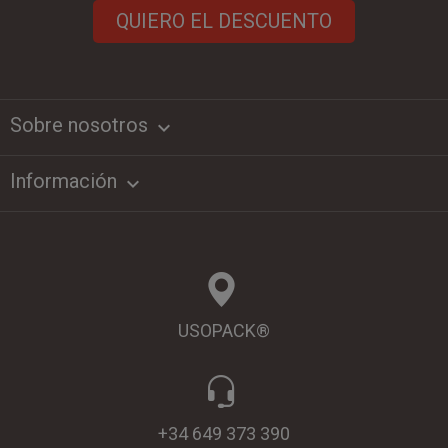
QUIERO EL DESCUENTO
Sobre nosotros
keyboard_arrow_down
Información

USOPACK®
+34 649 373 390