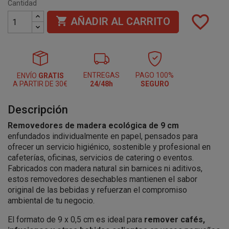
Cantidad
favorite_border

AÑADIR AL CARRITO
ENTREGAS
PAGO 100%
ENVÍO
GRATIS
A PARTIR DE 30€
24/48h
SEGURO
Descripción
Removedores de madera ecológica de 9 cm
enfundados individualmente en papel, pensados para
ofrecer un servicio higiénico, sostenible y profesional en
cafeterías, oficinas, servicios de catering o eventos.
Fabricados con madera natural sin barnices ni aditivos,
estos removedores desechables mantienen el sabor
original de las bebidas y refuerzan el compromiso
ambiental de tu negocio.
El formato de 9 x 0,5 cm es ideal para
remover cafés,