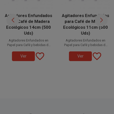
Agitadores Enfundados
Agitadores Enfundados
para Café de Madera
para Café de Madera
Ecológicos 14cm (500
Ecológicos 11cm (500
Uds)
Uds)
Agitadores Enfundados en
Agitadores Enfundados en
Papel para Café y bebidas de
Papel para Café y bebidas de
madera de 14 x 0,5 cm,
madera de 11 x 0,5 cm,
favorite_border
favorite_border
la mejor
la mejor
Ver
Ver
elección ecológica para
elección ecológica para
disfrutar de tus cafés,
disfrutar de tus cafés,
respetando el medio ambiente
respetando el medio ambiente
infusiones y bebidas
infusiones y bebidas
y la naturaleza.
y la naturaleza.
Disponible a la venta en
Disponible a la venta en
paquetes de 500 unidades.
paquetes de 500 unidades.