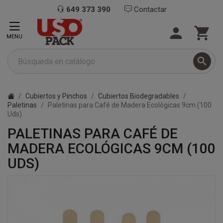
649 373 390
Contactar


MENU

Cubiertos y Pinchos
Cubiertos Biodegradables
Paletinas
Paletinas para Café de Madera Ecológicas 9cm (100
Uds)
PALETINAS PARA CAFÉ DE
MADERA ECOLÓGICAS 9CM (100
UDS)