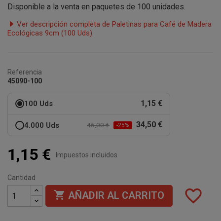
Disponible a la venta en paquetes de 100 unidades.
Ver descripción completa de Paletinas para Café de Madera
Ecológicas 9cm (100 Uds)
Referencia
45090-100
1,15 €
100 Uds
34,50 €
4.000 Uds
46,00 €
-25%
1,15 €
Impuestos incluidos
Cantidad
favorite_border

AÑADIR AL CARRITO