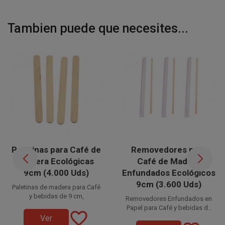
Tambien puede que necesites...
Paletinas para Café de
Removedores para
Madera Ecológicas
Café de Madera
9cm (4.000 Uds)
Enfundados Ecológicos
9cm (3.600 Uds)
Paletinas de madera para Café
y bebidas de 9 cm,
Removedores Enfundados en
Papel para Café y bebidas de
favorite_border
la mejor
madera de 9 x 0,5 cm,
Ver