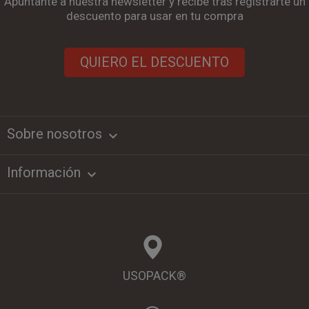
Apúntante a nuestra newsletter y recibe tras registrarte un
descuento para usar en tu compra
QUIERO EL DESCUENTO
Sobre nosotros
keyboard_arrow_down
Información

USOPACK®