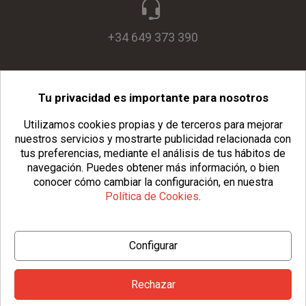
+34 649 373 390
Tu privacidad es importante para nosotros
info@usopack.com
Utilizamos cookies propias y de terceros para mejorar
nuestros servicios y mostrarte publicidad relacionada con
tus preferencias, mediante el análisis de tus hábitos de
navegación.
Puedes obtener más información, o bien
conocer cómo cambiar la configuración, en nuestra
Política de Cookies
.
© Copyright 2026 Usopack® |
Aviso Legal
|
Política de Privacidad
Configurar
|
Política de Cookies
|
Configurar Cookies
|
Condiciones Generales
Rechazar