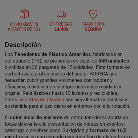
ENTREGAS
PAGO 100%
ENVÍO
GRATIS
A PARTIR DE 30€
24/48h
SEGURO
Descripción
Los
Tenedores de Plástico Amarillos
, fabricados en
poliestireno (PS), se presentan en cajas de
540 unidades
divididas en 36 paquetes de 15 unidades. Este formato es
perfecto para profesionales del sector HORECA que
necesitan cubrir grandes volúmenes con rapidez y
eficiencia, manteniendo siempre una imagen cuidada y
original. Reutilizables hasta 10 lavados y reciclables,
estos
cubiertos de plástico
son una alternativa práctica y
sostenible para el uso diario en entornos con alta rotación.
El
color amarillo vibrante
de estos tenedores aporta un
toque diferente a la presentación de mesas en eventos,
caterings o celebraciones. Su rigidez y
formato de 16,5
cm
ofrecen un uso cómodo para todo tipo de platos fríos o