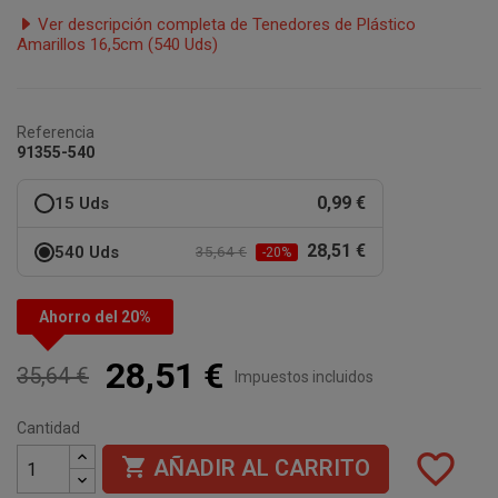
Ver descripción completa de Tenedores de Plástico
Amarillos 16,5cm (540 Uds)
Referencia
91355-540
0,99 €
15 Uds
28,51 €
540 Uds
35,64 €
-20%
Ahorro del 20%
28,51 €
35,64 €
Impuestos incluidos
Cantidad
favorite_border

AÑADIR AL CARRITO