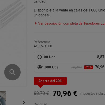
calidad.
Disponible a la venta en cajas de 1.000 un
unidades.
Ver descripción completa de Tenedores Lux
Referencia
41005-1000
8,87
100 Uds
70,96
1.000 Uds
88,70 €
-20%
search
Ahorro del 20%
70,96 €
88,70 €
Impuestos inclui

Cantidad