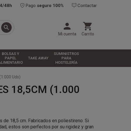
24/48h
Pago
seguro 100%
Contactar



Mi cuenta
Carrito
BOLSAS Y
SUMINISTROS
PAPEL
TAKE AWAY
PARA
ALIMENTARIO
HOSTELERÍA
(1.000 Uds)
 18,5CM (1.000
de 18,5 cm. Fabricados en poliestireno. Si
idad, estos son perfectos por su rigidez y gran