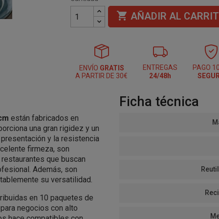

AÑADIR AL CARRI
ENTREGAS
PAGO 1
ENVÍO
GRATIS
A PARTIR DE 30€
24/48h
SEGU
Ficha técnica
 cm
están fabricados en
Ma
oporciona una gran rigidez y un
presentación y la resistencia
xcelente firmeza, son
o restaurantes que buscan
ofesional. Además, son
Reutil
otablemente su versatilidad.
Reci
stribuidas en 10 paquetes de
 para negocios con alto
Me
os hace compatibles con