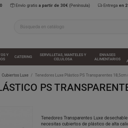
0
Envío gratis
a partir de 30€
(Península)
Entrega
en 
TOS Y
SERVILLETAS, MANTELES Y
ENVASES
CATERING
HOS
CELULOSA
ALIMENTARIOS
Cubiertos Luxe
Tenedores Luxe Plástico PS Transparentes 18,5cm 
ÁSTICO PS TRANSPARENTES
Tenedores Transparentes Luxe desechables 
necesitas cubiertos de plástico de alta cal