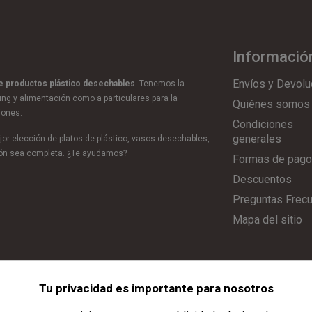
Informació
Envíos y Devolu
de productos plástico desechables
. Tenemos la
ring y alimentación como a particulares para la
Quiénes somos
iones.
Condiciones
generales
or elección de platos de plástico, vasos desechables,
ción sea completa. ¿Te ayudamos?
Formas de pago
Descuentos
Preguntas Frec
Mapa del sitio
Tu privacidad es importante para nosotros
Aviso Legal
|
Política de Privacidad
|
Política de Cookies
|
Configurar C