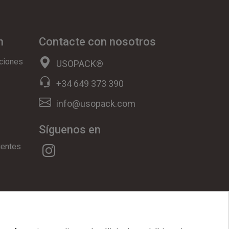
n
Contacte con nosotros
ciones
USOPACK®
+34 649 373 390
info@usopack.com
Síguenos en
uentes
ookies
|
Condiciones Generales