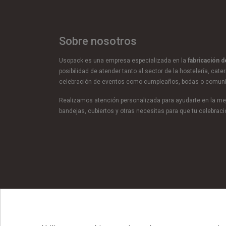
Sobre nosotros
Usopack es una empresa especializada en la
fabricación 
posibilidad de atender tanto al sector de la hostelería, cate
celebración de eventos como cumpleaños, bodas o comun
Realizamos atención personalizada para ayudarte en la mej
bandejas, cubiertos y otras necesitas para que tu celebra
© Copyright 2026 Usopack® |