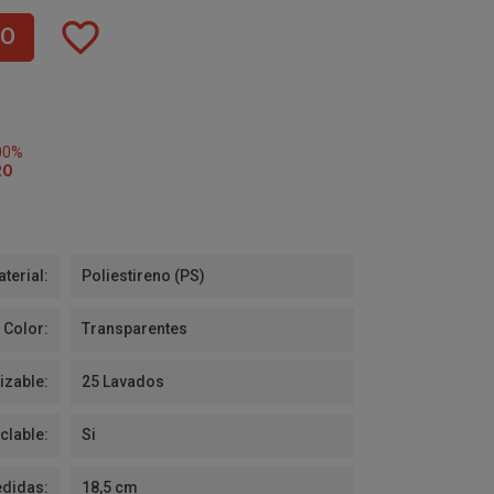
favorite_border
TO
00%
RO
terial:
Poliestireno (PS)
Color:
Transparentes
izable:
25 Lavados
clable:
Si
didas:
18,5 cm