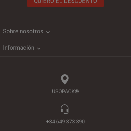
QUIERO EL DESCUENTO
Sobre nosotros
keyboard_arrow_down
Información

USOPACK®
+34 649 373 390