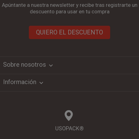
Apúntante a nuestra newsletter y recibe tras registrarte un
descuento para usar en tu compra
QUIERO EL DESCUENTO
Sobre nosotros
keyboard_arrow_down
Información

USOPACK®