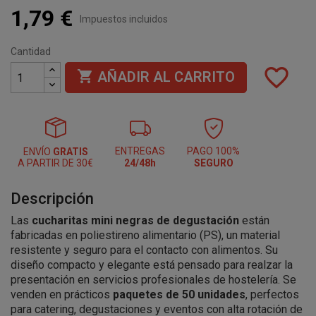
1,79 €
Impuestos incluidos
Cantidad
favorite_border

AÑADIR AL CARRITO
ENTREGAS
PAGO 100%
ENVÍO
GRATIS
A PARTIR DE 30€
24/48h
SEGURO
Descripción
Las
cucharitas mini negras de degustación
están
fabricadas en poliestireno alimentario (PS), un material
resistente y seguro para el contacto con alimentos. Su
diseño compacto y elegante está pensado para realzar la
presentación en servicios profesionales de hostelería. Se
venden en prácticos
paquetes de 50 unidades
, perfectos
para catering, degustaciones y eventos con alta rotación de