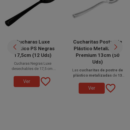
Cucharas Luxe
Cucharitas Postre de
Plástico PS Negras
Plástico Metalizadas
17,5cm (12 Uds)
Premium 13cm (50
Uds)
Cucharas Negras Luxe
desechables de 17,5 cm.
Las
cucharitas de postre de
Fabricadas en poliestireno. Si
Disponible a la venta en
plástico metalizadas
de
13
favorite_border
necesitas cubiertos de plástico
paquetes de 12 unidades.
cm
, fabricadas en
Disponible a la venta en
poliestireno
Ver
de alta calidad, estos son
favorite_border
alimentario reciclable
paquetes de 50 unidades.
, son
Ver
perfectos por su rigidez y gran
ideales para servir
postres
,
calidad.
helados
y degustaciones con
una presentación elegante en
eventos y celebraciones.