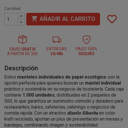
Cantidad
favorite_border

AÑADIR AL CARRITO
ENTREGAS
PAGO 100%
ENVÍO
GRATIS
A PARTIR DE 30€
24/48h
SEGURO
Descripción
Estos
manteles individuales de papel ecológico
son la
opción perfecta para quienes buscan un
mantel individual
práctico y sostenible en su negocio de hostelería. Cada caja
contiene
1.000 unidades
, distribuidas en 2 paquetes de
500, lo que garantiza un suministro cómodo y duradero para
restaurantes, bares, cafeterías, caterings o negocios de
comida rápida. Con un atractivo
diseño Sibarita
en color
kraft reciclado, aportan un plus de presentación en mesas y
bandejas, combinando imagen y sostenibilidad.