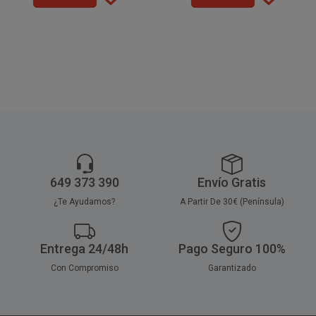
fabricado con celulosa 100%
fabricado con celulosa 100%
reciclada con una calidad de
reciclada con una calidad de
50gr. Son ideales para
50gr. Son ideales para
restaurantes, bares, cafetería,
restaurantes, bares, cafetería,
catering, eventos,
catering, eventos,
celebraciones, take away,
celebraciones, take away,
pizzerías, hamburgueserías.
pizzerías, hamburgueserías.
649 373 390
Envío Gratis
¿Te Ayudamos?
A Partir De 30€ (Península)
Entrega 24/48h
Pago Seguro 100%
Con Compromiso
Garantizado