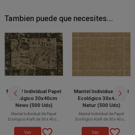
Tambien puede que necesites...
Mantel Individual Papel
Mantel Individual Papel
Ecológico 30x40cm
Ecológico 30x40cm
News (500 Uds)
Natur (500 Uds)
Mantel Individual de Papel
Mantel Individual de Papel
Ecológico Kraft de 30 x 40 cm
Ecológico Kraft de 30 x 40 cm
con diseño News.
con diseño Natur.
Disponible a la venta en
Disponible a la venta en
favorite_border
favorite_border
Este Salvamantel Individual esta
Este Salvamantel Individual esta
paquetes de 500 unidades.
paquetes de 500 unidades.
Ver
Ver