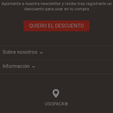
Apúntante a nuestra newsletter y recibe tras registrarte un
descuento para usar en tu compra
QUIERO EL DESCUENTO
Sobre nosotros
keyboard_arrow_down
Información

USOPACK®