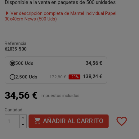
Disponible a la venta en paquetes de 500 unidades.
Ver descripción completa de Mantel Individual Papel
30x40cm News (500 Uds)
Referencia
62035-500
34,56 €
500 Uds
138,24 €
2.500 Uds
172,80 €
-20%
34,56 €
Impuestos incluidos
Cantidad
favorite_border

AÑADIR AL CARRITO