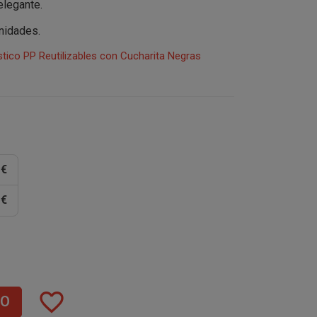
elegante.
nidades.
stico PP Reutilizables con Cucharita Negras
 €
 €
favorite_border
TO