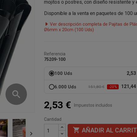
mojitos o postres, con diseño resistente y 
Disponible a la venta en paquetes de 100 u
Ver descripción completa de Pajitas de Plá
Ø6mm x 20cm (100 Uds)
Referencia
75209-100
2,53
100 Uds
121,44
6.000 Uds
151,80 €
-20%
search
2,53 €
Impuestos incluidos
Cantidad

AÑADIR AL CARRI
