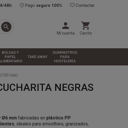
24/48h
Pago
seguro 100%
Contactar



Mi cuenta
Carrito
BOLSAS Y
SUMINISTROS
PAPEL
TAKE AWAY
PARA
ALIMENTARIO
HOSTELERÍA
 (100 Uds)
 CUCHARITA NEGRAS
 y Ø6 mm
fabricadas en
plástico PP
lientes
, ideales para smoothies, granizados,