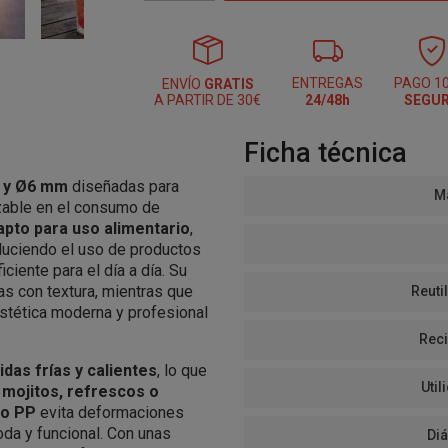
ENTREGAS
PAGO 1
ENVÍO
GRATIS
A PARTIR DE 30€
24/48h
SEGU
Ficha técnica
m y Ø6 mm
diseñadas para
Ma
lizable en el consumo de
apto para uso alimentario
,
educiendo el uso de productos
ciente para el día a día. Su
das con textura, mientras que
Reutil
stética moderna y profesional
Reci
idas frías y calientes
, lo que
Util
 mojitos, refrescos o
co PP
evita deformaciones
oda y funcional. Con unas
Di