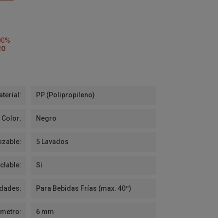
00%
RO
terial:
PP (Polipropileno)
Color:
Negro
izable:
5 Lavados
clable:
Si
idades:
Para Bebidas Frías (max. 40º)
ámetro:
6 mm