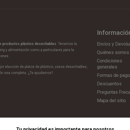
Informació
Envíos y Devolu
de productos plástico desechables
. Tenemos la
ring y alimentación como a particulares para la
Quiénes somos
iones.
Condiciones
generales
or elección de platos de plástico, vasos desechables,
ción sea completa. ¿Te ayudamos?
Formas de pago
Descuentos
Preguntas Frec
Mapa del sitio
Tu privacidad es importante para nosotros