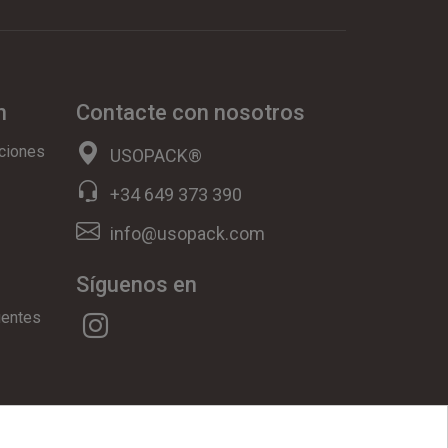
n
Contacte con nosotros
ciones
USOPACK®
+34 649 373 390
info@usopack.com
Síguenos en
uentes