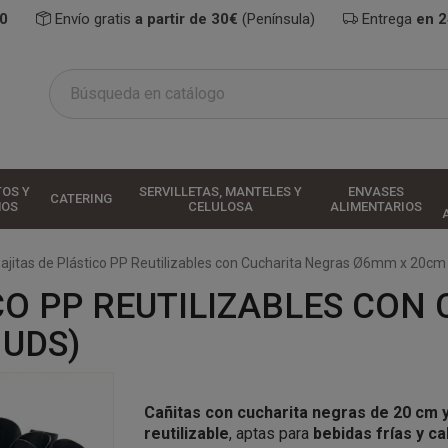
0
Envío gratis
a partir de 30€
(Península)
Entrega
en 
TOS Y
SERVILLETAS, MANTELES Y
ENVASES
CATERING
HOS
CELULOSA
ALIMENTARIOS
ajitas de Plástico PP Reutilizables con Cucharita Negras Ø6mm x 20cm
CO PP REUTILIZABLES CON
 UDS)
Cañitas con cucharita negras de 20 cm
reutilizable
, aptas para
bebidas frías y ca