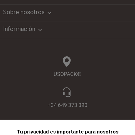
Sobre nosotros
keyboard_arrow_down
Información

USOPACK®
+34 649 373 390
Tu privacidad es importante para nosotros