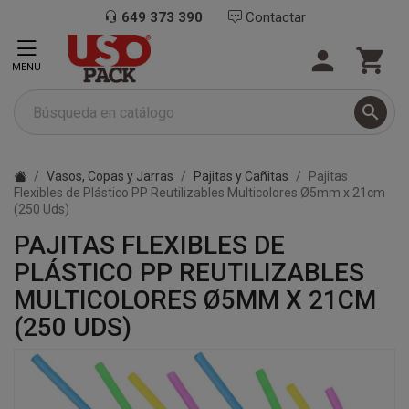
649 373 390
Contactar


MENU

Vasos, Copas y Jarras
Pajitas y Cañitas
Pajitas
Flexibles de Plástico PP Reutilizables Multicolores Ø5mm x 21cm
(250 Uds)
PAJITAS FLEXIBLES DE
PLÁSTICO PP REUTILIZABLES
MULTICOLORES Ø5MM X 21CM
(250 UDS)