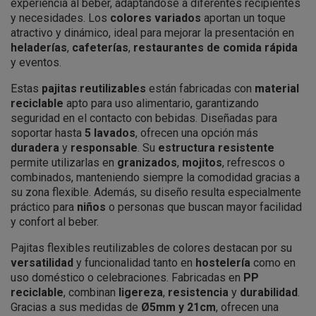
experiencia al beber, adaptándose a diferentes recipientes
y necesidades. Los
colores variados
aportan un toque
atractivo y dinámico, ideal para mejorar la presentación en
heladerías
,
cafeterías
,
restaurantes de comida rápida
y eventos.
Estas
pajitas reutilizables
están fabricadas con
material
reciclable
apto para uso alimentario, garantizando
seguridad en el contacto con bebidas. Diseñadas para
soportar hasta
5 lavados
, ofrecen una opción más
duradera
y
responsable
. Su
estructura resistente
permite utilizarlas en
granizados
,
mojitos
, refrescos o
combinados, manteniendo siempre la comodidad gracias a
su zona flexible. Además, su diseño resulta especialmente
práctico para
niños
o personas que buscan mayor facilidad
y confort al beber.
Pajitas flexibles reutilizables de colores destacan por su
versatilidad
y funcionalidad tanto en
hostelería
como en
uso doméstico o celebraciones. Fabricadas en
PP
reciclable
, combinan
ligereza
,
resistencia
y
durabilidad
.
Gracias a sus medidas de
Ø5mm y 21cm
, ofrecen una