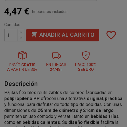
4,47 €
Impuestos incluidos
Cantidad
favorite_border

AÑADIR AL CARRITO
ENTREGAS
PAGO 100%
ENVÍO
GRATIS
A PARTIR DE 30€
24/48h
SEGURO
Descripción
Pajitas flexibles reutilizables de colores fabricadas en
polipropileno PP
ofrecen una alternativa
original
,
práctica
y funcional para disfrutar de todo tipo de bebidas. Con unas
dimensiones de
Ø5mm de diámetro y 21cm de largo
,
permiten un uso cómodo y versátil tanto en
bebidas frías
como en
bebidas calientes
. Su
diseño flexible
facilita la