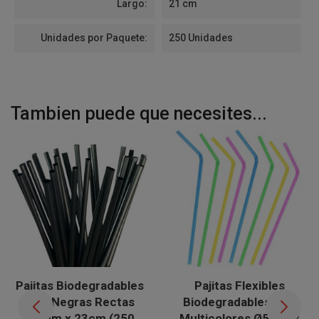
Largo:
21 cm
Unidades por Paquete:
250 Unidades
Tambien puede que necesites...
Pajitas Biodegradables
Pajitas Flexibles
PLA Negras Rectas
Biodegradables PLA
Ø8mm x 23cm (250
Multicolores Ø5mm x