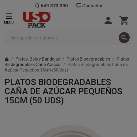
649 373 390
Contactar


MENU

Platos, Bols y Bandejas
Platos Biodegradables
Platos
Biodegradables Caña Azúcar
Platos Biodegradables Caña de
Azúcar Pequeños 15cm (50 Uds)
PLATOS BIODEGRADABLES
CAÑA DE AZÚCAR PEQUEÑOS
15CM (50 UDS)