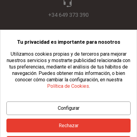
+34 649 373 390
Tu privacidad es importante para nosotros
info@usopack.com
Utilizamos cookies propias y de terceros para mejorar
nuestros servicios y mostrarte publicidad relacionada con
tus preferencias, mediante el análisis de tus hábitos de
navegación.
Puedes obtener más información, o bien
conocer cómo cambiar la configuración, en nuestra
Política de Cookies
.
© Copyright 2026 Usopack® |
Aviso Legal
|
Política de Privacidad
Configurar
|
Política de Cookies
|
Configurar Cookies
|
Condiciones Generales
Rechazar