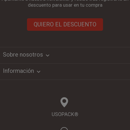
descuento para usar en tu compra
QUIERO EL DESCUENTO
Sobre nosotros
keyboard_arrow_down
Información

USOPACK®