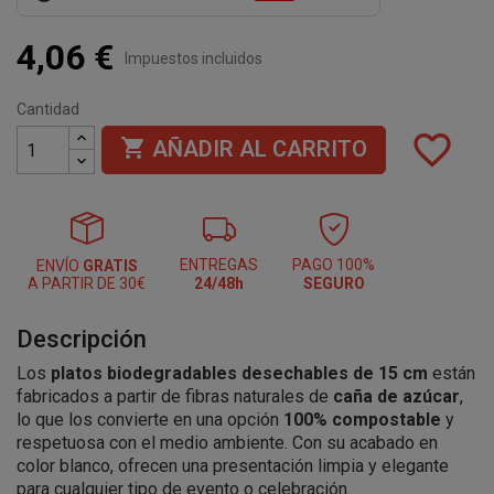
4,06 €
Impuestos incluidos
Cantidad
favorite_border

AÑADIR AL CARRITO
ENTREGAS
PAGO 100%
ENVÍO
GRATIS
A PARTIR DE 30€
24/48h
SEGURO
Descripción
Los
platos biodegradables desechables de 15 cm
están
fabricados a partir de fibras naturales de
caña de azúcar
,
lo que los convierte en una opción
100% compostable
y
respetuosa con el medio ambiente. Con su acabado en
color blanco, ofrecen una presentación limpia y elegante
para cualquier tipo de evento o celebración.