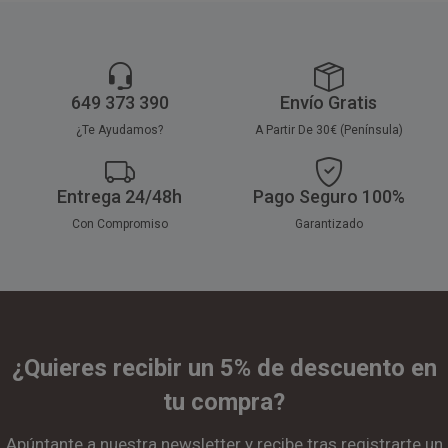
de 500 unidades, distribuidas
Disponible a la venta en
100% Platos Compostables.
en 10 paquetes de 50 unidades.
paquetes de 50 unidades.
649 373 390
Envío Gratis
¿Te Ayudamos?
A Partir De 30€ (Península)
Entrega 24/48h
Pago Seguro 100%
Con Compromiso
Garantizado
¿Quieres recibir un 5% de descuento en
tu compra?
Apúntante a nuestra newsletter y recibe tras registrarte un