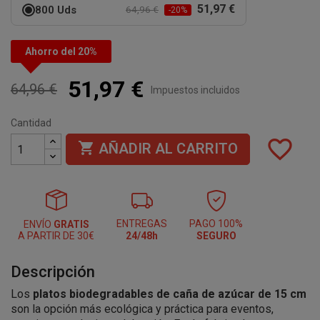
51,97 €
800 Uds
64,96 €
-20%
Ahorro del 20%
51,97 €
64,96 €
Impuestos incluidos
Cantidad
favorite_border

AÑADIR AL CARRITO
ENTREGAS
PAGO 100%
ENVÍO
GRATIS
A PARTIR DE 30€
24/48h
SEGURO
Descripción
Los
platos biodegradables de caña de azúcar de 15 cm
son la opción más ecológica y práctica para eventos,