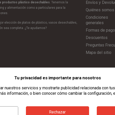
Envíos y Devolu
de productos plástico desechables
. Tenemos la
ring y alimentación como a particulares para la
Quiénes somos
iones.
Condiciones
generales
or elección de platos de plástico, vasos desechables,
ción sea completa. ¿Te ayudamos?
Formas de pago
Descuentos
Preguntas Frec
Mapa del sitio
Tu privacidad es importante para nosotros
Aviso Legal
|
Política de Privacidad
|
Política de Cookies
|
Configurar C
r nuestros servicios y mostrarte publicidad relacionada con tus
ás información, o bien conocer cómo cambiar la configuración, 
Rechazar