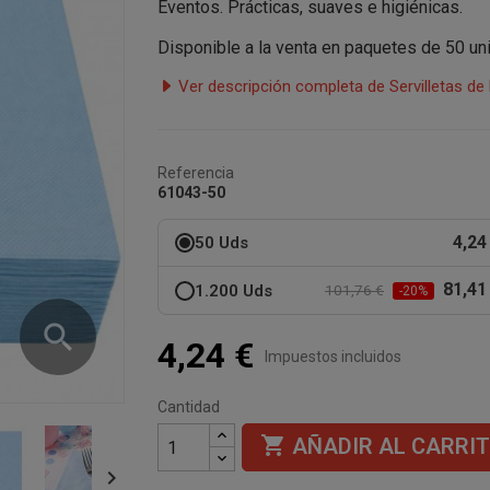
Eventos. Prácticas, suaves e higiénicas.
Disponible a la venta en paquetes de 50 u
Ver descripción completa de Servilletas d
Referencia
61043-50
4,24
50 Uds
81,41
1.200 Uds
101,76 €
-20%
search
4,24 €
Impuestos incluidos
Cantidad

AÑADIR AL CARRI
