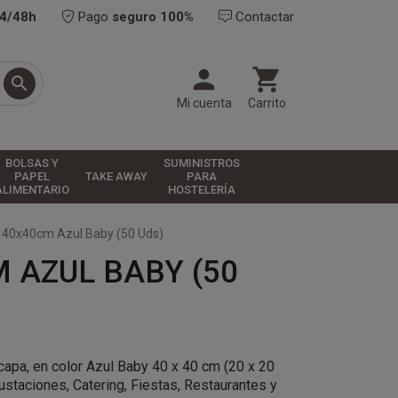
24/48h
Pago
seguro 100%
Contactar



Mi cuenta
Carrito
BOLSAS Y
SUMINISTROS
PAPEL
TAKE AWAY
PARA
ALIMENTARIO
HOSTELERÍA
a 40x40cm Azul Baby (50 Uds)
 AZUL BABY (50
capa, en color Azul Baby 40 x 40 cm (20 x 20
ustaciones, Catering, Fiestas, Restaurantes y