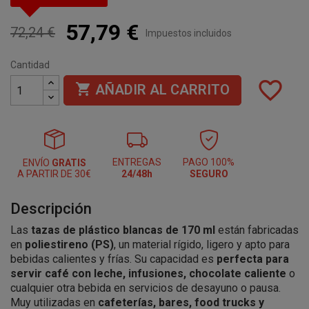
57,79 €
72,24 €
Impuestos incluidos
Cantidad
favorite_border

AÑADIR AL CARRITO
ENTREGAS
PAGO 100%
ENVÍO
GRATIS
A PARTIR DE 30€
24/48h
SEGURO
Descripción
Las
tazas de plástico blancas de 170 ml
están fabricadas
en
poliestireno (PS)
, un material rígido, ligero y apto para
bebidas calientes y frías. Su capacidad es
perfecta para
servir café con leche, infusiones, chocolate caliente
o
cualquier otra bebida en servicios de desayuno o pausa.
Muy utilizadas en
cafeterías, bares, food trucks y