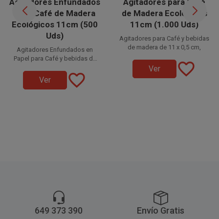
Agitadores Enfundados
Agitadores para Café
para Café de Madera
de Madera Ecológicos
Ecológicos 11cm (500
11cm (1.000 Uds)
Uds)
Agitadores para Café y bebidas
de madera de 11 x 0,5 cm,
Agitadores Enfundados en
Papel para Café y bebidas de
favorite_border
madera de 11 x 0,5 cm,
la mejor
Ver
favorite_border
elección ecológica para
la mejor
Ver
disfrutar de tus cafés,
elección ecológica para
respetando el medio ambiente
infusiones y bebidas
disfrutar de tus cafés,
y la naturaleza.
respetando el medio ambiente
infusiones y bebidas
y la naturaleza.
Disponible a la venta en
paquetes de 1.000 unidades.
Disponible a la venta en
paquetes de 500 unidades.
649 373 390
Envío Gratis