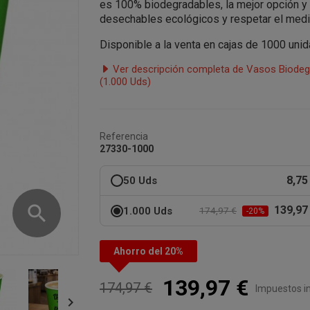
es 100% biodegradables,
la mejor opción y
desechables ecológicos y respetar el medio
Disponible a la venta en cajas de 1000 uni
Ver descripción completa de Vasos Biode
(1.000 Uds)
Referencia
27330-1000
8,75
50 Uds
search
139,97
1.000 Uds
174,97 €
-20%
Ahorro del 20%
139,97 €
174,97 €
Impuestos in
