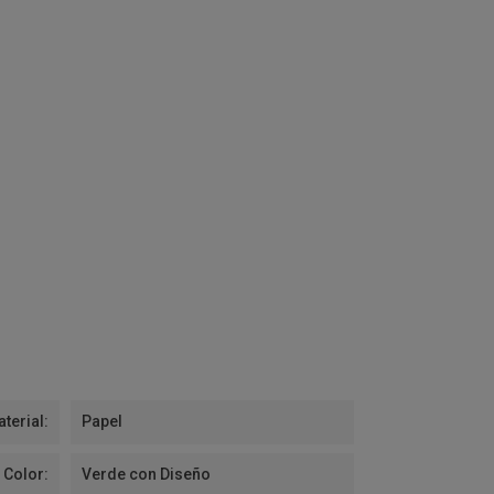
terial:
Papel
Color:
Verde con Diseño