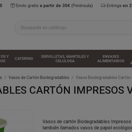
0
Envío gratis
a partir de 30€
(Península)
Entrega
en 
TOS Y
SERVILLETAS, MANTELES Y
ENVASES
CATERING
HOS
CELULOSA
ALIMENTARIOS
s
Vasos de Cartón Biodegradables
Vasos Biodegradables Cartón
BLES CARTÓN IMPRESOS 
Vasos de cartón Biodegradables Impresos d
también llamados vasos de papel ecológico