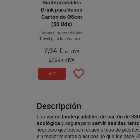
Biodegradables
Drink para Vasos
Cartón de Ø8cm
(50 Uds)
Tapas Biodegradables
Travel para los Vasos de
Disponible a la venta en
cartón con diámetro de
7,94 €
Ø8cm. Fabricadas en PLA
paquetes de 50
con IVA
de color Negro, son tapas
unidades.
6,56 €
sin IVA
100% Compostables y
ecológicas.
favorite_border
Ver
Descripción
Los
vasos biodegradables de cartón de 330
ecológica
y segura para
servir bebidas tanto
negocios que buscan reducir el uso de plástico
sin recubrimientos plásticos, lo que los hace
1