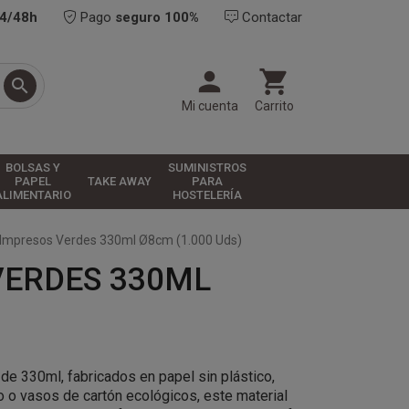
24/48h
Pago
seguro 100%
Contactar



Mi cuenta
Carrito
BOLSAS Y
SUMINISTROS
PAPEL
TAKE AWAY
PARA
ALIMENTARIO
HOSTELERÍA
 Impresos Verdes 330ml Ø8cm (1.000 Uds)
VERDES 330ML
e 330ml, fabricados en papel sin plástico,
 o vasos de cartón ecológicos, este material