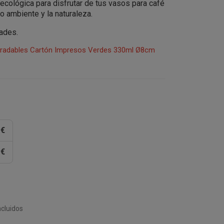
 ecológica para disfrutar de tus vasos para café
 ambiente y la naturaleza.
dades.
gradables Cartón Impresos Verdes 330ml Ø8cm
 €
 €
cluidos