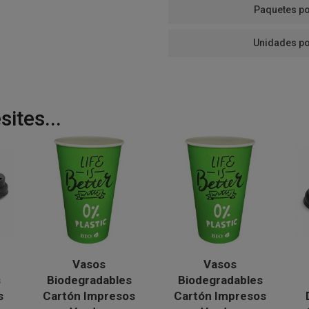
Paquetes po
Unidades po
ites...
Vasos
Vasos
s
Biodegradables
Biodegradables
s
Cartón Impresos
Cartón Impresos