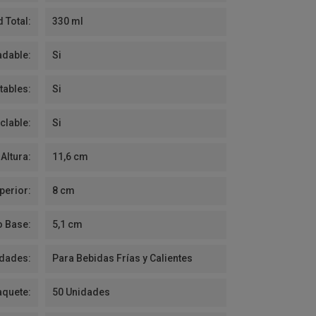
 Total:
330 ml
dable:
Si
ables:
Si
clable:
Si
Altura:
11,6 cm
perior:
8 cm
o Base:
5,1 cm
idades:
Para Bebidas Frías y Calientes
aquete:
50 Unidades