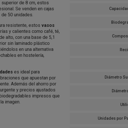
 superior de 8 cm, estos
esional. Se venden en cajas
Capacidad
s de 50 unidades.
Biodegra
ura resistente, estos
vasos
ías y calientes como café, té,
Compost
e alto, con una base de 5,1
rior sin laminado plástico
iéndolos en una alternativa
Reci
chables en hostelería,
idades
es ideal para
Diámetro Su
lebraciones que apuestan por
ente. Además del ahorro por
urgente y precios ajustados
Diámetr
 biodegradables impresos que
 la imagen.
Util
Unidades por P