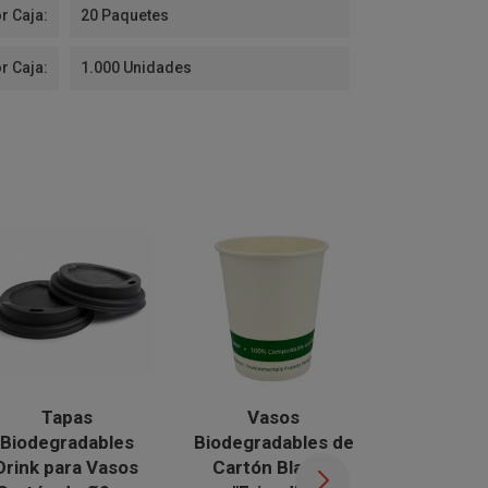
r Caja:
20 Paquetes
r Caja:
1.000 Unidades
Tapas
Vasos
Vas
Biodegradables
Biodegradables de
Biodegrad
Drink para Vasos
Cartón Blanco
Cartón