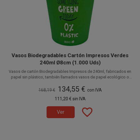
Vasos Biodegradables Cartón Impresos Verdes
240ml Ø8cm (1.000 Uds)
Vasos de cartón Biodegradables Impresos de 240ml, fabricados en
papel sin plástico, también llamados vasos de papel ecológico o
vasos de cartón ecológicos, este material es 100% biodegradables,
Disponible a la venta en cajas de 1.000 unidades, distribuidas en 20
la
134,55 €
mejor opción y ecológica para disfrutar de tus vasos para café
paquetes de 50 unidades.
168,19 €
con IVA
desechables ecológicos y respetar el medio ambiente y la naturaleza.
111,20 €
sin IVA
favorite_border
Ver