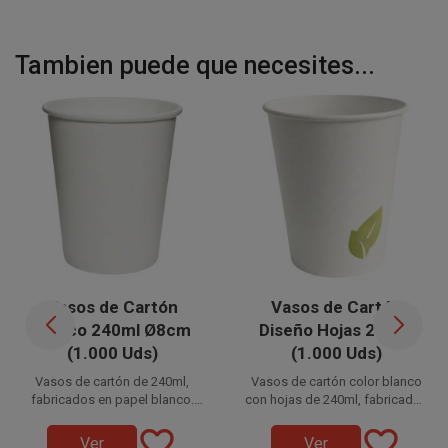
Tambien puede que necesites...
Vasos de Cartón
Vasos de Cartón
Blanco 240ml Ø8cm
Diseño Hojas 240ml
(1.000 Uds)
(1.000 Uds)
Vasos de cartón de 240ml,
Vasos de cartón color blanco
fabricados en papel blanco.
con hojas de 240ml, fabricados
Disponible a la venta en cajas
También llamados vasos de
Disponible a la venta en cajas
en papel. También llamados
favorite_border
favorite_border
de 1.000 unidades, distribuidas
papel café o vasos de
de 1.000 unidades, distribuidas
vasos de papel para café o
Ver
Ver