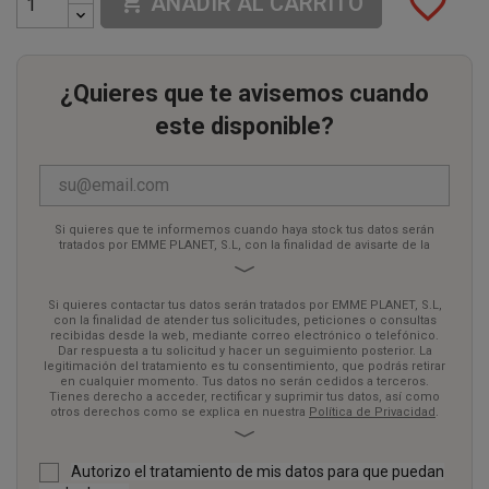
favorite_border

AÑADIR AL CARRITO
¿Quieres que te avisemos cuando
este disponible?
Si quieres que te informemos cuando haya stock tus datos serán
tratados por EMME PLANET, S.L, con la finalidad de avisarte de la
disponibilidad mediante correo electrónico. Dar respuesta a tu
solicitud y hacer un seguimiento posterior. La legitimación del
tratamiento es tu consentimiento, que podrás retirar en cualquier
Si quieres contactar tus datos serán tratados por EMME PLANET, S.L,
momento. Tus datos no serán cedidos a terceros. Tienes derecho a
con la finalidad de atender tus solicitudes, peticiones o consultas
acceder, rectificar y suprimir tus datos, así como otros derechos
recibidas desde la web, mediante correo electrónico o telefónico.
como se explica en nuestra
Política de Privacidad
.
Dar respuesta a tu solicitud y hacer un seguimiento posterior. La
legitimación del tratamiento es tu consentimiento, que podrás retirar
en cualquier momento. Tus datos no serán cedidos a terceros.
Tienes derecho a acceder, rectificar y suprimir tus datos, así como
otros derechos como se explica en nuestra
Política de Privacidad
.
Autorizo el tratamiento de mis datos para que puedan