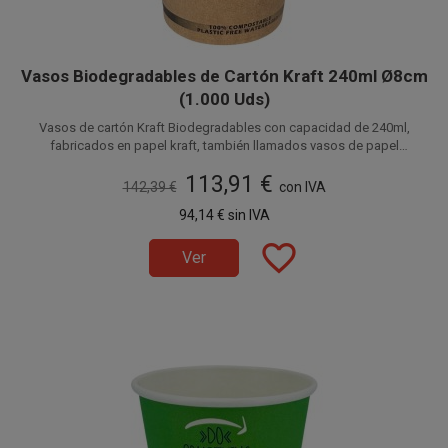
Vasos Biodegradables de Cartón Kraft 240ml Ø8cm
(1.000 Uds)
Vasos de cartón Kraft Biodegradables con capacidad de 240ml,
fabricados en papel kraft, también llamados vasos de papel
ecológico o vasos de cartón ecológicos, este material es 100%
113,91 €
Compostable,
la mejor opción y ecológica para disfrutar de tus vasos para café
142,39 €
con IVA
desechables ecológicos y respetar el medio ambiente y la
94,14 €
sin IVA
naturaleza. Vasos compatibles con la
tapa drink de Ø8cm.
Disponible a la venta en cajas de 1.000 unidades, distribuidas en 20
paquetes de 50 unidades.
favorite_border
Ver