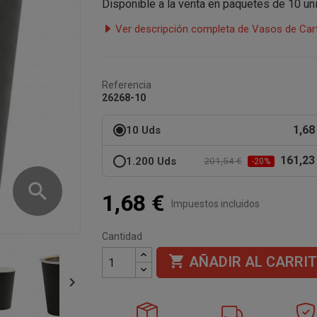
Disponible a la venta en paquetes de 10 un
Ver descripción completa de Vasos de Car
Referencia
26268-10
1,68
10 Uds
161,23
1.200 Uds
201,54 €
-20%
search
1,68 €
Impuestos incluidos
Cantidad

AÑADIR AL CARRI
