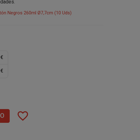
idades.
tón Negros 260ml Ø7,7cm (10 Uds)
 €
 €
favorite_border
TO