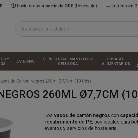
0
Envío gratis
a partir de 30€
(Península)
Entrega
en 
TOS Y
SERVILLETAS, MANTELES Y
ENVASES
CATERING
HOS
CELULOSA
ALIMENTARIOS
asos de Cartón Negros 260ml Ø7,7cm (10 Uds)
NEGROS 260ML Ø7,7CM (10
Los
vasos de cartón negros
con
capacid
recubrimiento de PE
, son ideales para
be
eventos y servicios de hostelería.