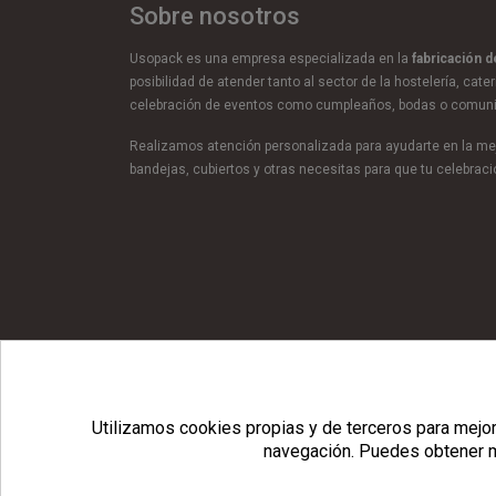
Sobre nosotros
Usopack es una empresa especializada en la
fabricación 
posibilidad de atender tanto al sector de la hostelería, cate
celebración de eventos como cumpleaños, bodas o comun
Realizamos atención personalizada para ayudarte en la mej
bandejas, cubiertos y otras necesitas para que tu celebra
© Copyright 2026 Usopack® |
Utilizamos cookies propias y de terceros para mejora
navegación.
Puedes obtener m