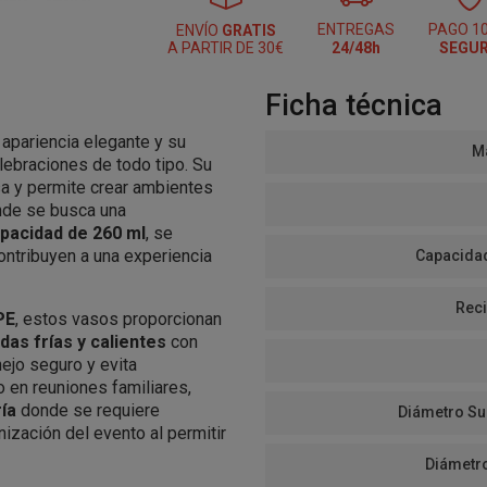
ENTREGAS
PAGO 1
ENVÍO
GRATIS
A PARTIR DE 30€
24/48h
SEGU
Ficha técnica
apariencia elegante y su
Ma
lebraciones de todo tipo. Su
sa y permite crear ambientes
nde se busca una
pacidad de 260 ml
, se
ontribuyen a una experiencia
Capacidad
Reci
PE
, estos vasos proporcionan
das frías y calientes
con
nejo seguro y evita
en reuniones familiares,
ía
donde se requiere
Diámetro Su
nización del evento al permitir
Diámetr