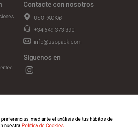
n
Contacte con nosotros
ciones
USOPACK®
+34 649 373 390
info@usopack.com
Síguenos en
uentes
ookies
|
Condiciones Generales
 preferencias, mediante el análisis de tus hábitos de
en nuestra
Política de Cookies
.