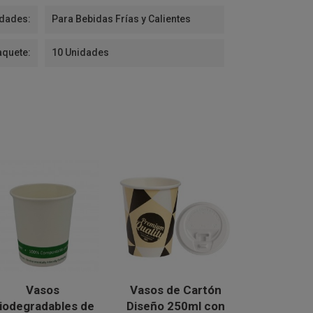
idades:
Para Bebidas Frías y Calientes
aquete:
10 Unidades
Vasos
Vasos de Cartón
Tap
iodegradables de
Diseño 250ml con
Biodegr