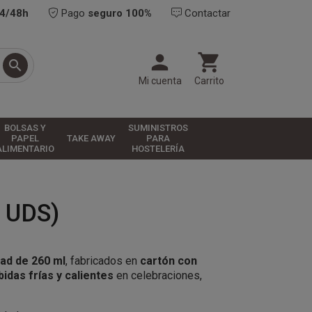
24/48h
Pago
seguro 100%
Contactar



Mi cuenta
Carrito
BOLSAS Y
SUMINISTROS
PAPEL
TAKE AWAY
PARA
ALIMENTARIO
HOSTELERÍA
 UDS)
ad de 260 ml
, fabricados en
cartón con
bidas frías y calientes
en celebraciones,