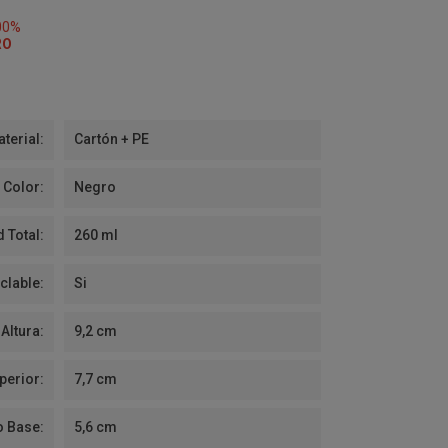
00%
RO
terial:
Cartón + PE
Color:
Negro
 Total:
260 ml
clable:
Si
Altura:
9,2 cm
perior:
7,7 cm
o Base:
5,6 cm