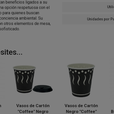
an beneficios ligados a su
Util
 una opción respetuosa con el
ivo para quienes buscan
conciencia ambiental. Su
Unidades por P
con otros elementos de mesa,
sofisticado.
ites...
n
Vasos de Cartón
Vasos de Cartón
"Coffee" Negro
Negro "Coffee"
B