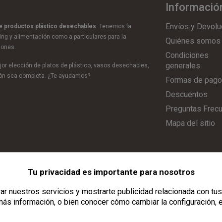
Informació
Envíos y Devolu
de productos plástico desechables
. Tenemos la
ring y alimentación como a particulares para la
Quiénes somos
iones.
Condiciones
generales
or elección de platos de plástico, vasos desechables,
ción sea completa. ¿Te ayudamos?
Formas de pago
Descuentos
Preguntas Frec
Mapa del sitio
Tu privacidad es importante para nosotros
Aviso Legal
|
Política de Privacidad
|
Política de Cookies
|
Configurar C
r nuestros servicios y mostrarte publicidad relacionada con tus
ás información, o bien conocer cómo cambiar la configuración, 