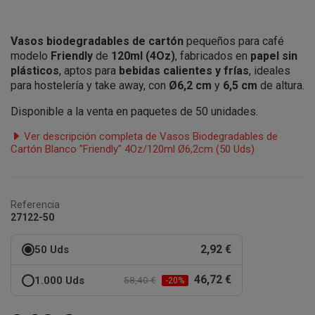
Vasos biodegradables de cartón
pequeños para café
modelo
Friendly
de
120ml (4Oz)
, fabricados en
papel sin
plásticos
, aptos para
bebidas calientes y frías
, ideales
para hostelería y take away, con
Ø6,2 cm
y
6,5 cm
de altura.
Disponible a la venta en paquetes de 50 unidades.
Ver descripción completa de Vasos Biodegradables de
Cartón Blanco "Friendly" 4Oz/120ml Ø6,2cm (50 Uds)
Referencia
27122-50
2,92 €
50 Uds
46,72 €
1.000 Uds
58,40 €
-20%