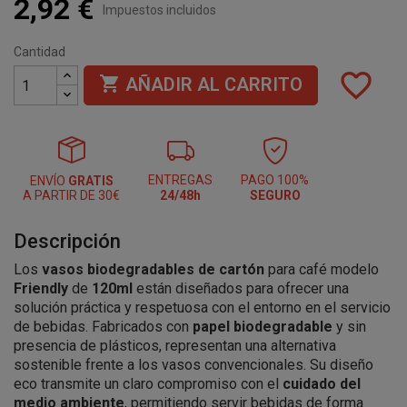
2,92 €
Impuestos incluidos
Cantidad
favorite_border

AÑADIR AL CARRITO
ENTREGAS
PAGO 100%
ENVÍO
GRATIS
A PARTIR DE 30€
24/48h
SEGURO
Descripción
Los
vasos biodegradables de cartón
para café modelo
Friendly
de
120ml
están diseñados para ofrecer una
solución práctica y respetuosa con el entorno en el servicio
de bebidas. Fabricados con
papel biodegradable
y sin
presencia de plásticos, representan una alternativa
sostenible frente a los vasos convencionales. Su diseño
eco transmite un claro compromiso con el
cuidado del
medio ambiente
, permitiendo servir bebidas de forma