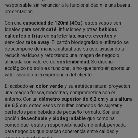
responsable sin renunciar a la funcionalidad ni a una buena
presentación.
Con una
capacidad de 120ml (4Oz)
, estos vasos son
ideales para servir
café
, infusiones y otras
bebidas
calientes o frías
en
cafeterías
,
bares
,
eventos
y
servicios
take away
. El cartón biodegradable utilizado se
descompone de manera natural tras su uso, ayudando a
reducir residuos y reforzando una imagen de negocio
alineada con valores de
sostenibilidad
. Su diseño
ecológico no solo es funcional, sino que también aporta un
valor añadido a la experiencia del cliente.
El acabado en
color verde
y su estética natural proyectan
una imagen fresca, moderna y comprometida con el
entorno. Con un
diámetro superior de 6,2 cm
y una
altura
de 6,5 cm
, estos vasos resultan cómodos de sujetar y
perfectos para bebidas de pequeño formato. Son una
opción
desechable
y
biodegradable
que combina
comodidad, estilo y responsabilidad ambiental, pensada
para negocios que buscan coherencia entre calidad y
respeto por el planeta.