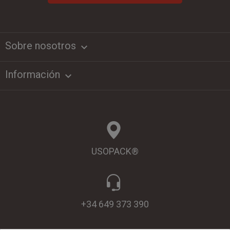
Sobre nosotros
keyboard_arrow_down
Información

USOPACK®
+34 649 373 390