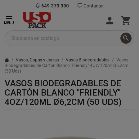
649 373 390
Contactar


MENU

Vasos, Copas y Jarras
Vasos Biodegradables
Vasos
Biodegradables de Cartón Blanco "Friendly" 4Oz/120ml Ø6,2cm
(50 Uds)
VASOS BIODEGRADABLES DE
CARTÓN BLANCO "FRIENDLY"
4OZ/120ML Ø6,2CM (50 UDS)