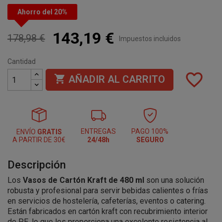
Ahorro del 20%
143,19 €
178,98 €
Impuestos incluidos
Cantidad
favorite_border

AÑADIR AL CARRITO
ENTREGAS
PAGO 100%
ENVÍO
GRATIS
A PARTIR DE 30€
24/48h
SEGURO
Descripción
Los
Vasos de Cartón Kraft de 480 ml
son una solución
robusta y profesional para servir bebidas calientes o frías
en servicios de hostelería, cafeterías, eventos o catering.
Están fabricados en cartón kraft con recubrimiento interior
de PE, lo que les proporciona una excelente resistencia al