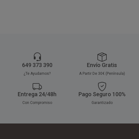
desechables y respetar
bebidas frías. Las tapas están
el medio ambiente y la
naturaleza. Vasos compatibles
con la
tapa drink de Ø8cm.
649 373 390
Envío Gratis
¿Te Ayudamos?
A Partir De 30€ (Península)
Entrega 24/48h
Pago Seguro 100%
Con Compromiso
Garantizado