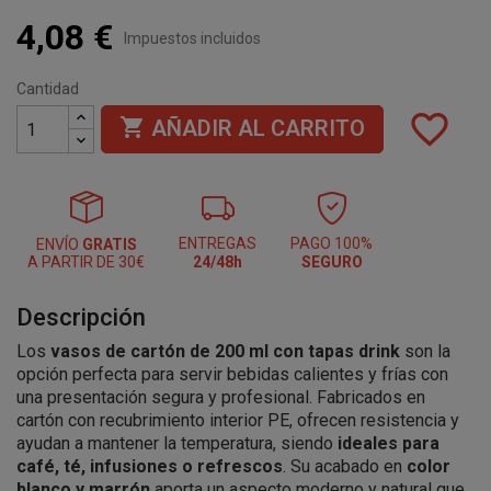
4,08 €
Impuestos incluidos
Cantidad
favorite_border

AÑADIR AL CARRITO
ENTREGAS
PAGO 100%
ENVÍO
GRATIS
A PARTIR DE 30€
24/48h
SEGURO
Descripción
Los
vasos de cartón de 200 ml con tapas drink
son la
opción perfecta para servir bebidas calientes y frías con
una presentación segura y profesional. Fabricados en
cartón con recubrimiento interior PE, ofrecen resistencia y
ayudan a mantener la temperatura, siendo
ideales para
café, té, infusiones o refrescos
. Su acabado en
color
blanco y marrón
aporta un aspecto moderno y natural que