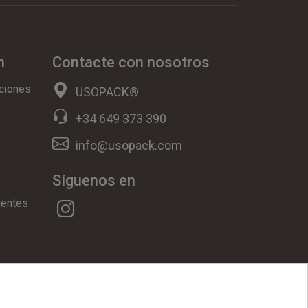
n
Contacte con nosotros
ciones
USOPACK®
+34 649 373 390
info@usopack.com
Síguenos en
uentes
ookies
|
Condiciones Generales