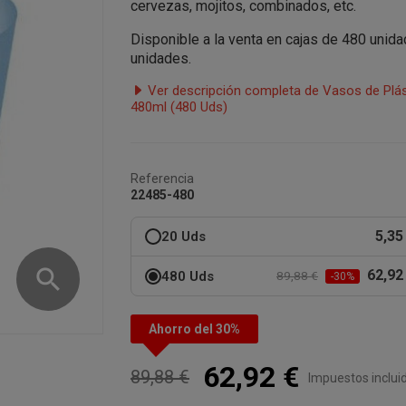
cervezas, mojitos, combinados, etc.
Disponible a la venta en cajas de 480 unid
unidades.
Ver descripción completa de Vasos de Plást
480ml (480 Uds)
Referencia
22485-480
5,35
20 Uds
search
62,92
480 Uds
89,88 €
-30%
Ahorro del 30%
62,92 €
89,88 €
Impuestos inclui