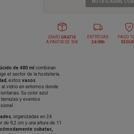
NOTIFICARME CUA
ENTREGAS
PAGO 1
ENVÍO
GRATIS
A PARTIR DE 30€
24/48h
SEGU
úcido de 480 ml
combinan
ge el sector de la hostelería.
dad
, estos
vasos
 al vidrio en entornos donde
ioritarias. Su color azul
, terrazas y eventos
sional.
dades
, organizadas en 24
 de 9,2 cm y una altura de 11
 cómodamente cubatas,