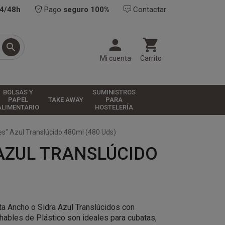
24/48h
Pago
seguro 100%
Contactar



Mi cuenta
Carrito
BOLSAS Y
SUMINISTROS
PAPEL
TAKE AWAY
PARA
ALIMENTARIO
HOSTELERÍA
les" Azul Translúcido 480ml (480 Uds)
 AZUL TRANSLÚCIDO
ta Ancho o Sidra Azul Translúcidos con
ables de Plástico son ideales para cubatas,