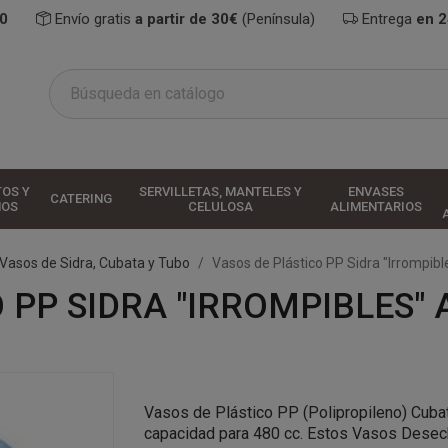
0
Envío gratis
a partir de 30€
(Península)
Entrega
en 
TOS Y
SERVILLETAS, MANTELES Y
ENVASES
CATERING
HOS
CELULOSA
ALIMENTARIOS
Vasos de Sidra, Cubata y Tubo
Vasos de Plástico PP Sidra "Irrompib
 PP SIDRA "IRROMPIBLES"
Vasos de Plástico PP (Polipropileno) Cuba
capacidad para 480 cc. Estos Vasos Desech