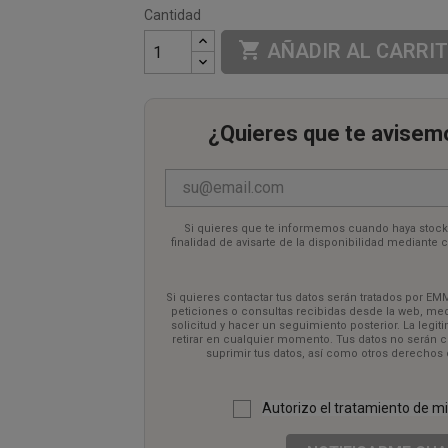
Cantidad

AÑADIR AL CARRI
¿Quieres que te avisem
Si quieres que te informemos cuando haya stock 
finalidad de avisarte de la disponibilidad mediante 
seguimiento posterior. La legitimación del tratamie
momento. Tus datos no serán cedidos a terceros. Tien
como otros derechos como se ex
Si quieres contactar tus datos serán tratados por EMM
peticiones o consultas recibidas desde la web, medi
solicitud y hacer un seguimiento posterior. La legi
retirar en cualquier momento. Tus datos no serán ce
suprimir tus datos, así como otros derechos
Autorizo el tratamiento de 