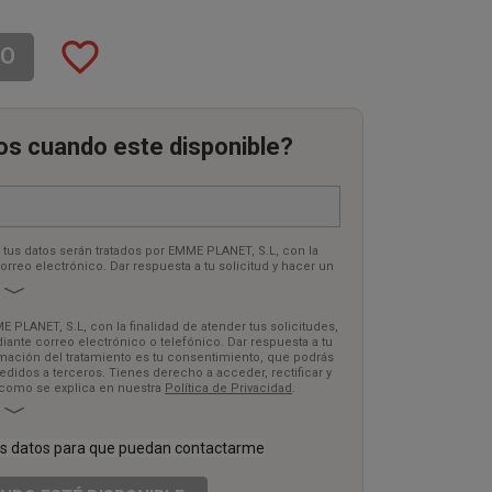
favorite_border
TO
os cuando este disponible?
tus datos serán tratados por EMME PLANET, S.L, con la
correo electrónico. Dar respuesta a tu solicitud y hacer un
nto es tu consentimiento, que podrás retirar en cualquier
es derecho a acceder, rectificar y suprimir tus datos, así
plica en nuestra
Política de Privacidad
.
E PLANET, S.L, con la finalidad de atender tus solicitudes,
ante correo electrónico o telefónico. Dar respuesta a tu
timación del tratamiento es tu consentimiento, que podrás
didos a terceros. Tienes derecho a acceder, rectificar y
 como se explica en nuestra
Política de Privacidad
.
mis datos para que puedan contactarme