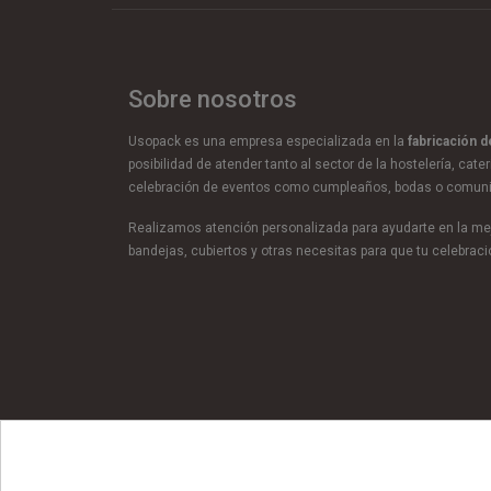
Sobre nosotros
Usopack es una empresa especializada en la
fabricación 
posibilidad de atender tanto al sector de la hostelería, cate
celebración de eventos como cumpleaños, bodas o comun
Realizamos atención personalizada para ayudarte en la mej
bandejas, cubiertos y otras necesitas para que tu celebra
© Copyright 2026 Usopack® |