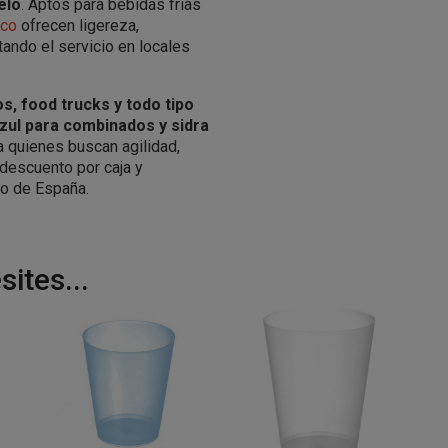
elo
. Aptos para bebidas frías
ico
ofrecen ligereza,
itando el servicio en locales
s, food trucks y todo tipo
azul para combinados y sidra
a quienes buscan agilidad,
descuento por caja y
to de España.
ites...