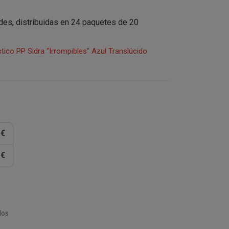
ades, distribuidas en 24 paquetes de 20
ico PP Sidra "Irrompibles" Azul Translúcido
 €
 €
dos