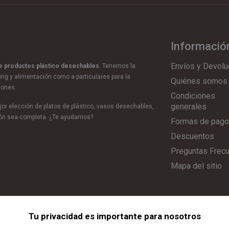
Informació
Envíos y Devolu
de productos plástico desechables
. Tenemos la
ring y alimentación como a particulares para la
Quiénes somos
iones.
Condiciones
generales
or elección de platos de plástico, vasos desechables,
ción sea completa. ¿Te ayudamos?
Formas de pago
Descuentos
Preguntas Frec
Mapa del sitio
Tu privacidad es importante para nosotros
Aviso Legal
|
Política de Privacidad
|
Política de Cookies
|
Configurar C