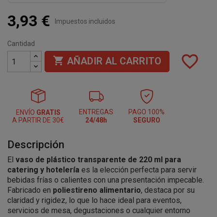
3,93 €
Impuestos incluidos
Cantidad
favorite_border

AÑADIR AL CARRITO
ENTREGAS
PAGO 100%
ENVÍO
GRATIS
A PARTIR DE 30€
24/48h
SEGURO
Descripción
El
vaso de plástico transparente de 220 ml para
catering y hotelería
es la elección perfecta para servir
bebidas frías o calientes con una presentación impecable.
Fabricado en
poliestireno alimentario
, destaca por su
claridad y rigidez, lo que lo hace ideal para eventos,
servicios de mesa, degustaciones o cualquier entorno