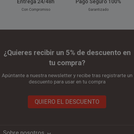
Entrega 24/48h
Pago Seguro 100%
Con Compromiso
Garantizado
¿Quieres recibir un 5% de descuento en
tu compra?
Apúntante a nuestra newsletter y recibe tras registrarte un
descuento para usar en tu compra
QUIERO EL DESCUENTO
Sobre nosotros
keyboard_arrow_down