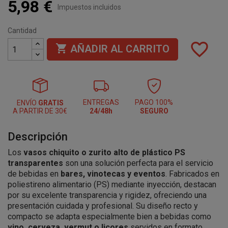
5,98 €
Impuestos incluidos
Cantidad
favorite_border

AÑADIR AL CARRITO
ENTREGAS
PAGO 100%
ENVÍO
GRATIS
A PARTIR DE 30€
24/48h
SEGURO
Descripción
Los
vasos chiquito o zurito alto de plástico PS
transparentes
son una solución perfecta para el servicio
de bebidas en
bares, vinotecas y eventos
. Fabricados en
poliestireno alimentario (PS) mediante inyección, destacan
por su excelente transparencia y rigidez, ofreciendo una
presentación cuidada y profesional. Su diseño recto y
compacto se adapta especialmente bien a bebidas como
vino, cerveza, vermut o licores
servidos en formato