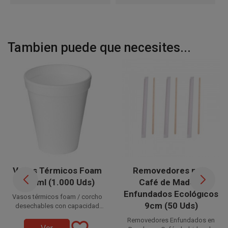
Tambien puede que necesites...
Vasos Térmicos Foam
Removedores para
230 ml (1.000 Uds)
Café de Madera
Enfundados Ecológicos
Vasos térmicos foam / corcho
9cm (50 Uds)
desechables con capacidad
Disponible a la venta en cajas
para 230 cc. Conocido como
Removedores Enfundados en
de 1.000 unidades, distribuidas
vaso de EPS, vaso de foam o