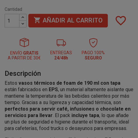
Cantidad
favorite_border

AÑADIR AL CARRITO
ENTREGAS
PAGO 100%
ENVÍO
GRATIS
A PARTIR DE 30€
24/48h
SEGURO
Descripción
Estos
vasos térmicos de foam de 190 ml con tapa
están fabricados en
EPS
, un material altamente aislante que
mantiene la temperatura de las bebidas calientes por más
tiempo. Gracias a su ligereza y capacidad térmica, son
perfectos para servir café, infusiones o chocolate en
servicios para llevar
. El pack
incluye tapa
, lo que añade
un plus de seguridad e higiene durante el transporte, ideal
para cafeterías, food trucks o desayunos para empresas.