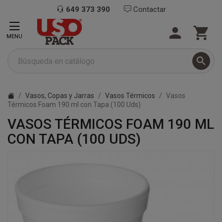
649 373 390
Contactar


MENU

Vasos, Copas y Jarras
Vasos Térmicos
Vasos
Térmicos Foam 190 ml con Tapa (100 Uds)
VASOS TÉRMICOS FOAM 190 ML
CON TAPA (100 UDS)