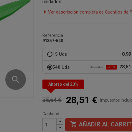
unidades.
Ver descripción completa de Cuchillos de 
Referencia
91357-540
0,99
15 Uds
28,51
540 Uds
35,64 €
-20%
search
Ahorro del 20%
28,51 €
35,64 €
Impuestos inclui
Cantidad

AÑADIR AL CARRI