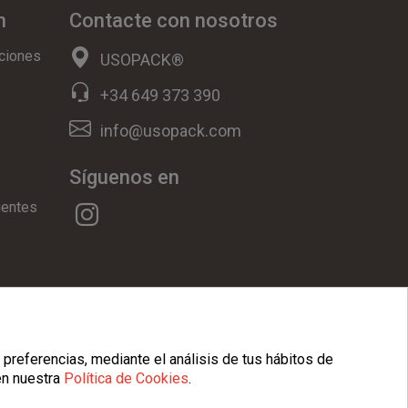
n
Contacte con nosotros
ciones
USOPACK®
+34 649 373 390
info@usopack.com
Síguenos en
uentes
ookies
|
Condiciones Generales
 preferencias, mediante el análisis de tus hábitos de
en nuestra
Política de Cookies
.