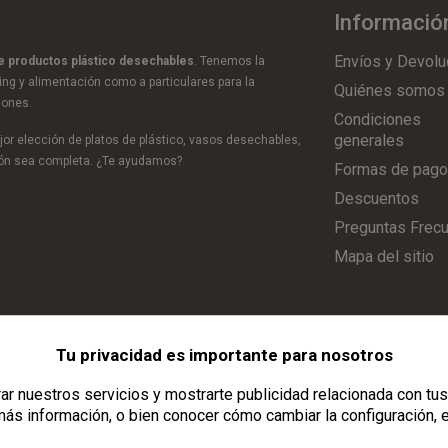
Informació
Envíos y Devolu
de productos plástico desechables
. Tenemos la
ring y alimentación como a particulares para la
Quiénes somos
iones.
Condiciones
generales
or elección de platos de plástico, vasos desechables,
ción sea completa. ¿Te ayudamos?
Formas de pago
Descuentos
Preguntas Frec
Mapa del sitio
Tu privacidad es importante para nosotros
Aviso Legal
|
Política de Privacidad
|
Política de Cookies
|
Configurar C
r nuestros servicios y mostrarte publicidad relacionada con tus
ás información, o bien conocer cómo cambiar la configuración, 