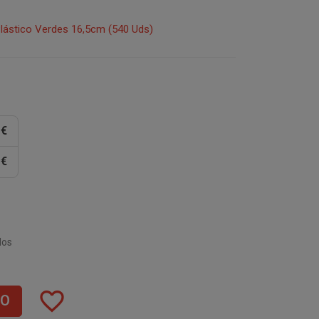
Plástico Verdes 16,5cm (540 Uds)
 €
 €
dos
favorite_border
TO