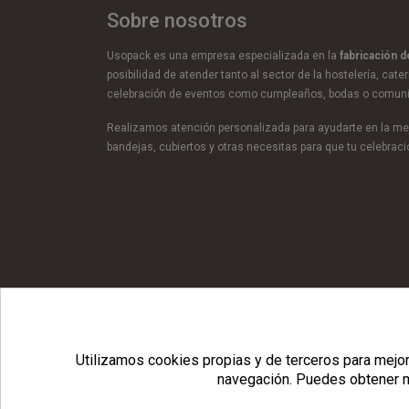
Sobre nosotros
Usopack es una empresa especializada en la
fabricación 
posibilidad de atender tanto al sector de la hostelería, cate
celebración de eventos como cumpleaños, bodas o comun
Realizamos atención personalizada para ayudarte en la mej
bandejas, cubiertos y otras necesitas para que tu celebra
© Copyright 2026 Usopack® |
Utilizamos cookies propias y de terceros para mejora
navegación.
Puedes obtener m