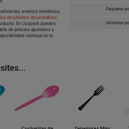
s.
Paquetes po
afeterías, eventos temáticos,
llos de plástico desechables
Unidades po
producto. En Usopack puedes
iarte de precios ajustados y
sponibilidad continua en tu
ites...
Cucharitas de
Tenedores Mini