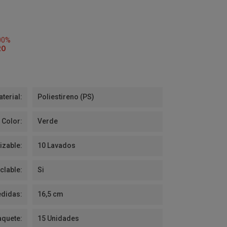
00%
RO
terial:
Poliestireno (PS)
Color:
Verde
izable:
10 Lavados
clable:
Si
didas:
16,5 cm
aquete:
15 Unidades