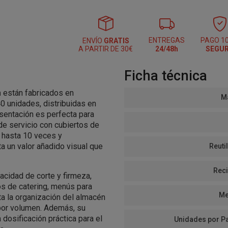
ENTREGAS
PAGO 1
ENVÍO
GRATIS
A PARTIR DE 30€
24/48h
SEGU
Ficha técnica
m
están fabricados en
Ma
0 unidades, distribuidas en
sentación es perfecta para
de servicio con cubiertos de
s hasta 10 veces y
a un valor añadido visual que
Reutil
Reci
cidad de corte y firmeza,
ios de catering, menús para
Me
ita la organización del almacén
 por volumen. Además, su
dosificación práctica para el
Unidades por P