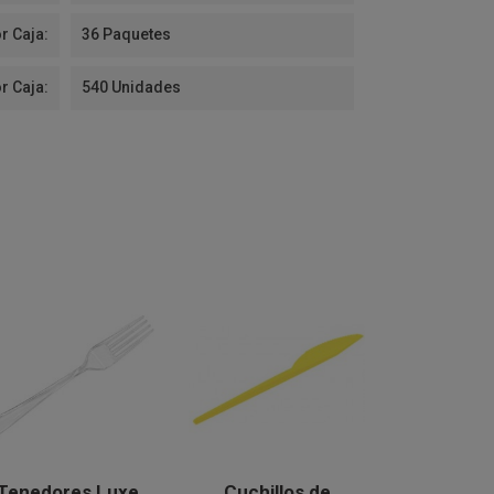
r Caja:
36 Paquetes
r Caja:
540 Unidades
Tenedores Luxe
Cuchillos de
Cuchill