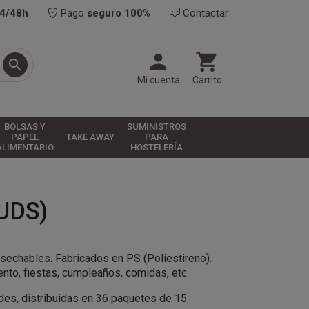
24/48h
Pago
seguro 100%
Contactar



Mi cuenta
Carrito
BOLSAS Y
SUMINISTROS
PAPEL
TAKE AWAY
PARA
ALIMENTARIO
HOSTELERÍA
)
UDS)
sechables. Fabricados en PS (Poliestireno).
ento, fiestas, cumpleaños, comidas, etc.
ades, distribuidas en 36 paquetes de 15