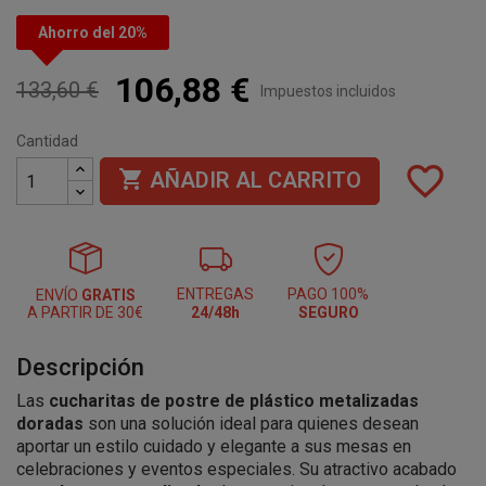
Ahorro del 20%
106,88 €
133,60 €
Impuestos incluidos
Cantidad
favorite_border

AÑADIR AL CARRITO
ENTREGAS
PAGO 100%
ENVÍO
GRATIS
A PARTIR DE 30€
24/48h
SEGURO
Descripción
Las
cucharitas de postre de plástico metalizadas
doradas
son una solución ideal para quienes desean
aportar un estilo cuidado y elegante a sus mesas en
celebraciones y eventos especiales. Su atractivo acabado