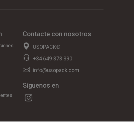
n
Contacte con nosotros
ciones
USOPACK®
+34 649 373 390
info@usopack.com
Síguenos en
uentes