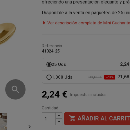
ofreciendo una presentación elegante y prác
Disponible a la venta en paquetes de 25 un
Ver descripción completa de Mini Cucharit
Referencia
41024-25
2,24
25 Uds
71,68
1.000 Uds
89,60 €
-20%
search
2,24 €
Impuestos incluidos
Cantidad

AÑADIR AL CARRI
