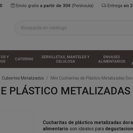
0
Envío gratis
a partir de 30€
(Península)
Entrega
en 
TOS Y
SERVILLETAS, MANTELES Y
ENVASES
CATERING
HOS
CELULOSA
ALIMENTARIOS
Cubiertos Metalizados
Mini Cucharitas de Plástico Metalizadas Do
DE PLÁSTICO METALIZADAS
Cucharitas de plástico metalizadas dor
alimentario
son ideales para
degustacion