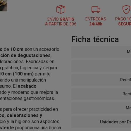
ENTREGAS
PAGO 1
ENVÍO
GRATIS
A PARTIR DE 30€
24/48h
SEGU
Ficha técnica
ro
de
10 cm
son un accesorio
Ma
ción de degustaciones
,
lebraciones. Fabricadas en
 práctica, higiénica y segura
10 cm (100 mm)
permite
itando una manipulación
Reutil
nsumo. El
acabado
cado y moderno que mejora la
Reci
sentaciones gastronómicas.
Me
 para ofrecer practicidad en
os, celebraciones y
icio y la higiene son aspectos
Unidades por P
istente
proporciona una buena