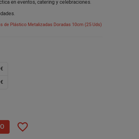
tica en eventos, catering y celebraciones.
idades.
as de Plástico Metalizadas Doradas 10cm (25 Uds)
 €
 €
favorite_border
TO