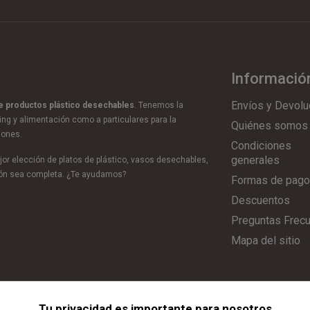
Informació
Envíos y Devolu
de productos plástico desechables
. Tenemos la
ring y alimentación como a particulares para la
Quiénes somos
iones.
Condiciones
generales
or elección de platos de plástico, vasos desechables,
ción sea completa. ¿Te ayudamos?
Formas de pago
Descuentos
Preguntas Frec
Mapa del sitio
Tu privacidad es importante para nosotros