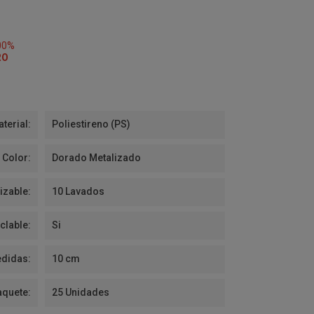
00%
RO
terial:
Poliestireno (PS)
Color:
Dorado Metalizado
izable:
10 Lavados
clable:
Si
didas:
10 cm
aquete:
25 Unidades