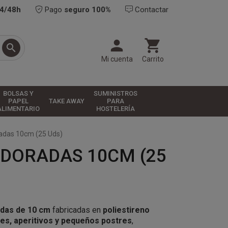
24/48h
Pago
seguro 100%
Contactar



Mi cuenta
Carrito
BOLSAS Y
SUMINISTROS
PAPEL
TAKE AWAY
PARA
ALIMENTARIO
HOSTELERÍA
radas 10cm (25 Uds)
 DORADAS 10CM (25
adas de 10 cm
fabricadas en
poliestireno
es, aperitivos y pequeños postres
,