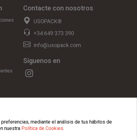
n
Contacte con nosotros
ciones
USOPACK®
+34 649 373 390
info@usopack.com
Síguenos en
uentes
ookies
|
Condiciones Generales
 preferencias, mediante el análisis de tus hábitos de
en nuestra
Política de Cookies
.