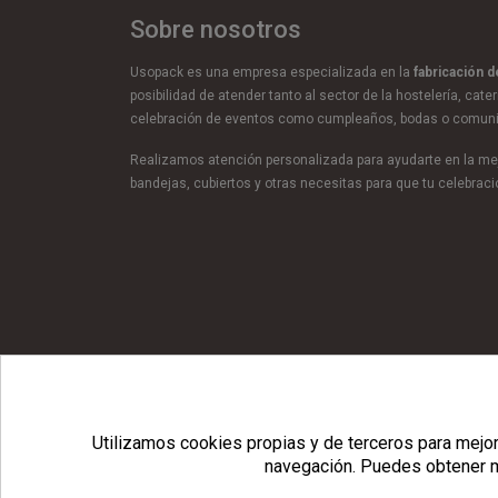
Sobre nosotros
Usopack es una empresa especializada en la
fabricación 
posibilidad de atender tanto al sector de la hostelería, cate
celebración de eventos como cumpleaños, bodas o comun
Realizamos atención personalizada para ayudarte en la mej
bandejas, cubiertos y otras necesitas para que tu celebra
© Copyright 2026 Usopack® |
Utilizamos cookies propias y de terceros para mejora
navegación.
Puedes obtener m