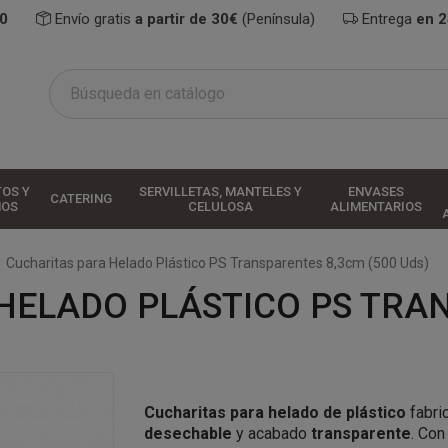
0
Envío gratis
a partir de 30€
(Península)
Entrega
en 
TOS Y
SERVILLETAS, MANTELES Y
ENVASES
CATERING
HOS
CELULOSA
ALIMENTARIOS
Cucharitas para Helado Plástico PS Transparentes 8,3cm (500 Uds)
HELADO PLÁSTICO PS TRA
Cucharitas para helado de plástico
fabri
desechable
y acabado
transparente
. Co