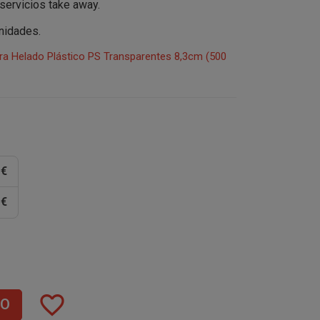
servicios take away.
nidades.
ra Helado Plástico PS Transparentes 8,3cm (500
 €
 €
favorite_border
TO