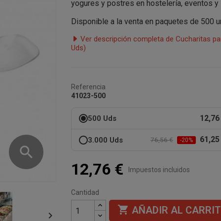
yogures y postres en hostelería, eventos y 
Disponible a la venta en paquetes de 500 u
Ver descripción completa de Cucharitas pa
Uds)
Referencia
41023-500
12,76
500 Uds
61,25
3.000 Uds
76,56 €
-20%
search
12,76 €
Impuestos incluidos
Cantidad

AÑADIR AL CARRI
