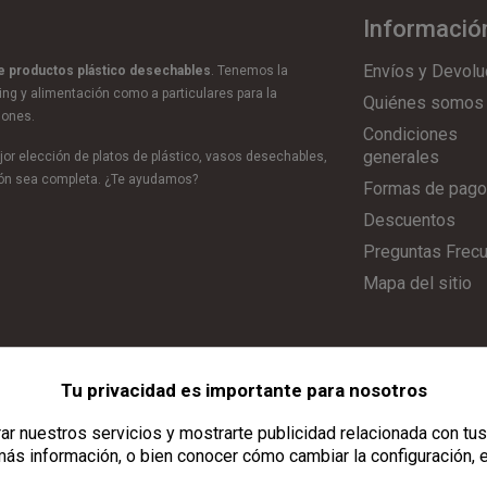
Informació
Envíos y Devolu
de productos plástico desechables
. Tenemos la
ring y alimentación como a particulares para la
Quiénes somos
iones.
Condiciones
generales
or elección de platos de plástico, vasos desechables,
ción sea completa. ¿Te ayudamos?
Formas de pago
Descuentos
Preguntas Frec
Mapa del sitio
Tu privacidad es importante para nosotros
Aviso Legal
|
Política de Privacidad
|
Política de Cookies
|
Configurar C
r nuestros servicios y mostrarte publicidad relacionada con tus
ás información, o bien conocer cómo cambiar la configuración, 