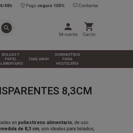
24/48h
Pago
seguro 100%
Contactar



Mi cuenta
Carrito
BOLSAS Y
SUMINISTROS
PAPEL
TAKE AWAY
PARA
ALIMENTARIO
HOSTELERÍA
NSPARENTES 8,3CM
cadas en
poliestireno alimentario
, de uso
n
medida de 8,3 cm
, son ideales para helados,