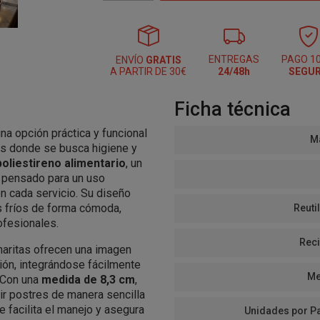
ENTREGAS
PAGO 1
ENVÍO
GRATIS
A PARTIR DE 30€
24/48h
SEGU
Ficha técnica
na opción práctica y funcional
Ma
os donde se busca higiene y
poliestireno alimentario
, un
, pensado para un uso
n cada servicio. Su diseño
s fríos de forma cómoda,
Reutil
ofesionales.
Reci
haritas ofrecen una imagen
ión, integrándose fácilmente
Me
. Con una
medida de 8,3 cm
,
r postres de manera sencilla
e facilita el manejo y asegura
Unidades por P