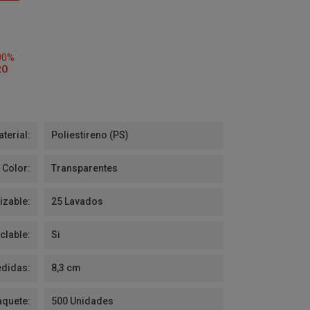
00%
RO
terial:
Poliestireno (PS)
Color:
Transparentes
izable:
25 Lavados
clable:
Si
didas:
8,3 cm
aquete:
500 Unidades