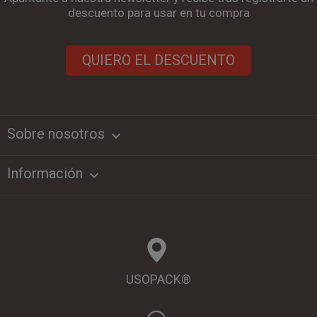
descuento para usar en tu compra
QUIERO EL DESCUENTO
Sobre nosotros
keyboard_arrow_down
Información

USOPACK®