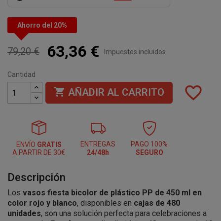
Ahorro del 20%
63,36 €
79,20 €
Impuestos incluidos
Cantidad
favorite_border

AÑADIR AL CARRITO
ENTREGAS
PAGO 100%
ENVÍO
GRATIS
A PARTIR DE 30€
24/48h
SEGURO
Descripción
Los
vasos fiesta bicolor de plástico PP de 450 ml en
color rojo y blanco
, disponibles en
cajas de 480
unidades
, son una solución perfecta para celebraciones a