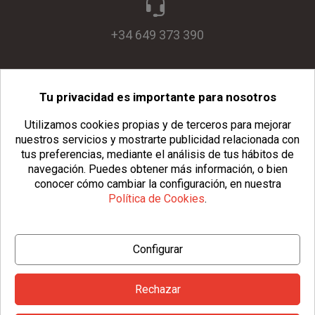
+34 649 373 390
Tu privacidad es importante para nosotros
info@usopack.com
Utilizamos cookies propias y de terceros para mejorar
nuestros servicios y mostrarte publicidad relacionada con
tus preferencias, mediante el análisis de tus hábitos de
navegación.
Puedes obtener más información, o bien
conocer cómo cambiar la configuración, en nuestra
Política de Cookies
.
© Copyright 2026 Usopack® |
Aviso Legal
|
Política de Privacidad
Configurar
|
Política de Cookies
|
Configurar Cookies
|
Condiciones Generales
Rechazar