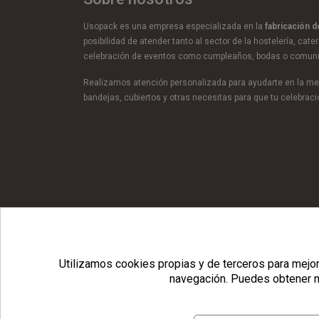
Usopack es una empresa especializada en la
fabricación 
posibilidad de atender tanto al sector de la hostelería, cate
celebración de eventos como cumpleaños, bodas o comun
Realizamos atención personalizada para ayudarte en la mej
bandejas, cubiertos y otras necesitas para que tu celebra
© Copyright 2026 Usopack® |
Utilizamos cookies propias y de terceros para mejora
navegación.
Puedes obtener m