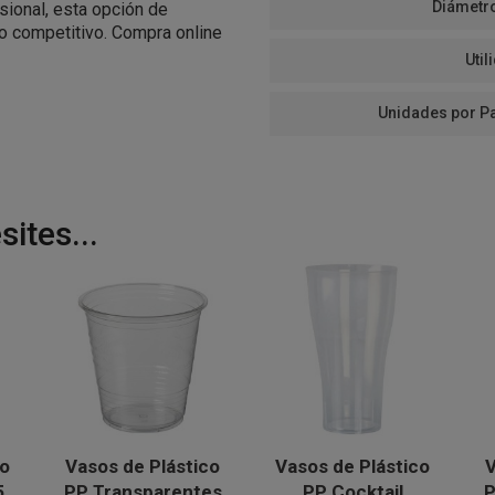
Diámetr
ional, esta opción de
o competitivo. Compra online
Util
Unidades por P
ites...
co
Vasos de Plástico
Vasos de Plástico
V
5
PP Transparentes
PP Cocktail
P