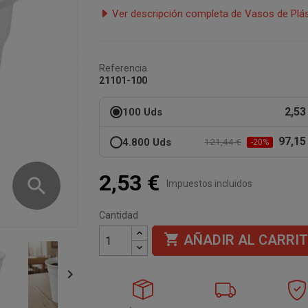
Ver descripción completa de Vasos de Plá
Referencia
21101-100
2,53
100 Uds
97,15
4.800 Uds
121,44 €
-20%
2,53 €
search
Impuestos incluidos
Cantidad

AÑADIR AL CARRI
