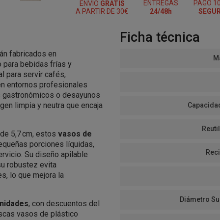
ENTREGAS
PAGO 1
ENVÍO
GRATIS
A PARTIR DE 30€
24/48h
SEGU
Ficha técnica
án fabricados en
Ma
o para bebidas frías y
l para servir cafés,
en entornos profesionales
os gastronómicos o desayunos
gen limpia y neutra que encaja
Capacidad
Reutil
 de 5,7 cm, estos
vasos de
equeñas porciones líquidas,
Reci
ervicio. Su diseño apilable
su robustez evita
s, lo que mejora la
Diámetro Su
unidades
, con descuentos del
uscas vasos de plástico