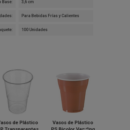
o Base:
3,6 cm
idades:
Para Bebidas Frías y Calientes
aquete:
100 Unidades
asos de Plástico
Vasos de Plástico
Vasos de 
P Transparentes
PS Bicolor Vending
PP Blanc