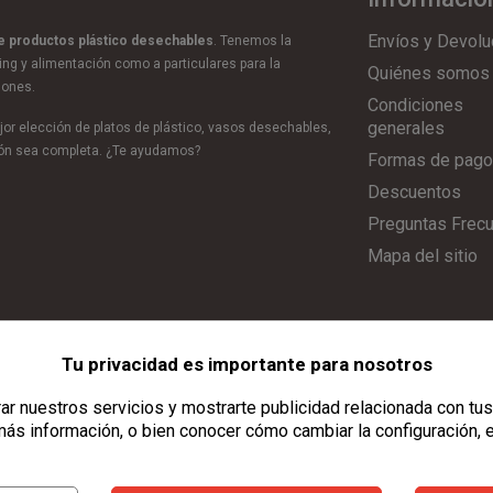
Envíos y Devolu
de productos plástico desechables
. Tenemos la
ring y alimentación como a particulares para la
Quiénes somos
iones.
Condiciones
generales
or elección de platos de plástico, vasos desechables,
ción sea completa. ¿Te ayudamos?
Formas de pago
Descuentos
Preguntas Frec
Mapa del sitio
Tu privacidad es importante para nosotros
Aviso Legal
|
Política de Privacidad
|
Política de Cookies
|
Configurar C
r nuestros servicios y mostrarte publicidad relacionada con tus
ás información, o bien conocer cómo cambiar la configuración, 