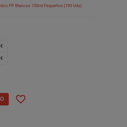
stico PP Blancos 100ml Pequeños (100 Uds)
 €
 €
favorite_border
TO