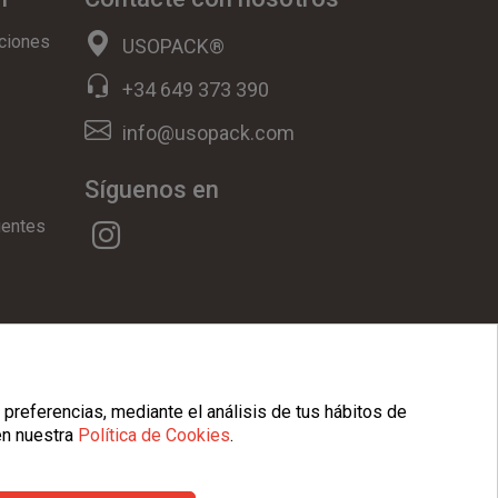
ciones
USOPACK®
+34 649 373 390
info@usopack.com
Síguenos en
uentes
ookies
|
Condiciones Generales
 preferencias, mediante el análisis de tus hábitos de
en nuestra
Política de Cookies
.