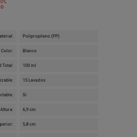
00%
RO
terial:
Polipropileno (PP)
Color:
Blanco
 Total:
100 ml
izable:
15 Lavados
clable:
Si
Altura:
6,9 cm
perior:
5,8 cm