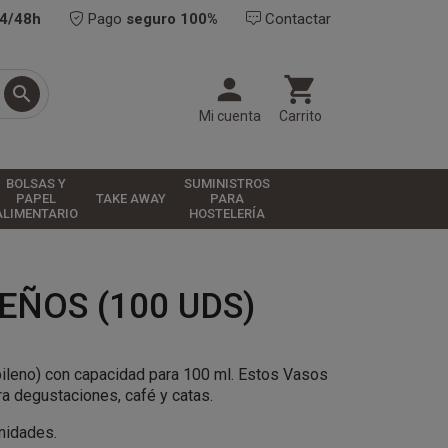
24/48h
Pago
seguro 100%
Contactar



Mi cuenta
Carrito
BOLSAS Y
SUMINISTROS
PAPEL
TAKE AWAY
PARA
ALIMENTARIO
HOSTELERÍA
EÑOS (100 UDS)
ileno) con capacidad para 100 ml. Estos Vasos
a degustaciones, café y catas.
unidades.