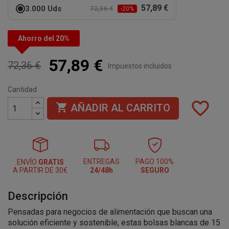
57,89 €
3.000 Uds
72,36 €
-20%
Ahorro del 20%
57,89 €
72,36 €
Impuestos incluidos
Cantidad
favorite_border

AÑADIR AL CARRITO
ENTREGAS
PAGO 100%
ENVÍO
GRATIS
A PARTIR DE 30€
24/48h
SEGURO
Descripción
Pensadas para negocios de alimentación que buscan una
solución eficiente y sostenible, estas bolsas blancas de 15