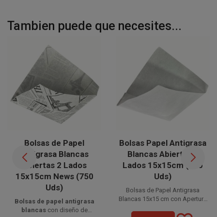
Tambien puede que necesites...
Bolsas de Papel
Bolsas Papel Antigrasa
Antigrasa Blancas
Blancas Abiertas 2
Abiertas 2 Lados
Lados 15x15cm (750
15x15cm News (750
Uds)
Uds)
Bolsas de Papel Antigrasa
Blancas 15x15 cm con Apertura
Bolsas de papel antigrasa
en Dos Lados. Fabricadas en
Disponible a la venta en
blancas
con diseño de
papel parafinado de 35 gramos,
paquetes de 750 unidades.