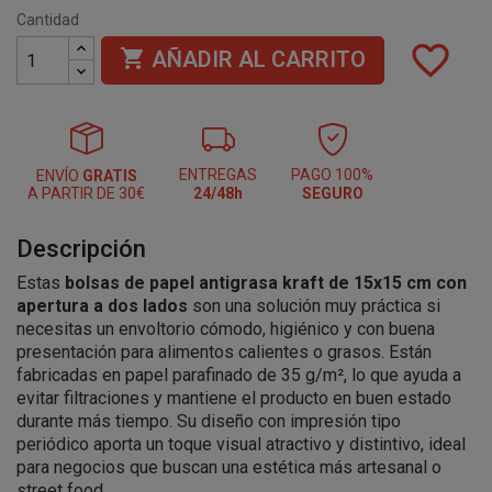
Cantidad
favorite_border

AÑADIR AL CARRITO
ENTREGAS
PAGO 100%
ENVÍO
GRATIS
A PARTIR DE 30€
24/48h
SEGURO
Descripción
Estas
bolsas de papel antigrasa kraft de 15x15 cm con
apertura a dos lados
son una solución muy práctica si
necesitas un envoltorio cómodo, higiénico y con buena
presentación para alimentos calientes o grasos. Están
fabricadas en papel parafinado de 35 g/m², lo que ayuda a
evitar filtraciones y mantiene el producto en buen estado
durante más tiempo. Su diseño con impresión tipo
periódico aporta un toque visual atractivo y distintivo, ideal
para negocios que buscan una estética más artesanal o
street food.